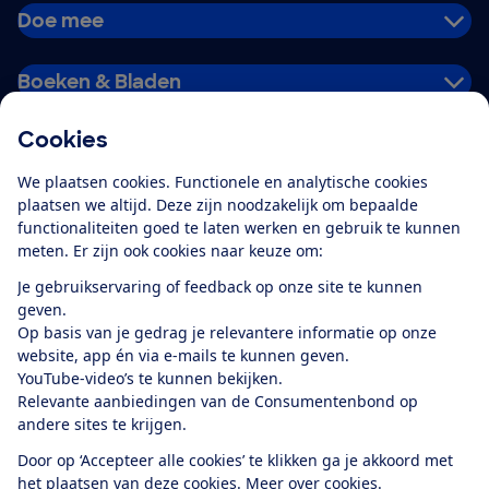
Doe mee
Boeken & Bladen
Cookies
Download de app
We plaatsen cookies. Functionele en analytische cookies
plaatsen we altijd. Deze zijn noodzakelijk om bepaalde
functionaliteiten goed te laten werken en gebruik te kunnen
meten. Er zijn ook cookies naar keuze om:
Alles over de
Consumentenbond-
Je gebruikservaring of feedback op onze site te kunnen
app
geven.
Op basis van je gedrag je relevantere informatie op onze
website, app én via e-mails te kunnen geven.
Algemene Voorwaarden
Privacyverklaring
YouTube-video’s te kunnen bekijken.
Cookiebeleid
Privacyvoorkeuren
Wijzigen & opzeggen
Relevante aanbiedingen van de Consumentenbond op
Toegankelijkheid
andere sites te krijgen.
RSS-feed nieuws
Facebook
Twitter
Instagram
Youtube
LinkedIn
Door op ‘Accepteer alle cookies’ te klikken ga je akkoord met
het plaatsen van deze cookies.
Meer over cookies.