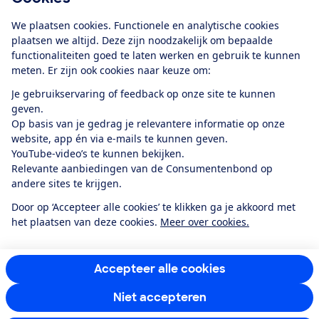
Download de app
We plaatsen cookies. Functionele en analytische cookies
plaatsen we altijd. Deze zijn noodzakelijk om bepaalde
functionaliteiten goed te laten werken en gebruik te kunnen
meten. Er zijn ook cookies naar keuze om:
Alles over de
Consumentenbond-
Je gebruikservaring of feedback op onze site te kunnen
app
geven.
Op basis van je gedrag je relevantere informatie op onze
website, app én via e-mails te kunnen geven.
Algemene Voorwaarden
Privacyverklaring
YouTube-video’s te kunnen bekijken.
Cookiebeleid
Privacyvoorkeuren
Wijzigen & opzeggen
Relevante aanbiedingen van de Consumentenbond op
Toegankelijkheid
andere sites te krijgen.
RSS-feed nieuws
Facebook
Twitter
Instagram
Youtube
LinkedIn
Door op ‘Accepteer alle cookies’ te klikken ga je akkoord met
het plaatsen van deze cookies.
Meer over cookies.
12.901
consumenten
beoordelen de Consumentenbond
met gemiddeld
een
8,4
Accepteer alle cookies
Niet accepteren