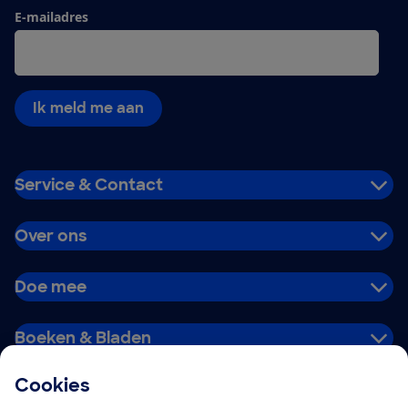
E-mailadres
Ik meld me aan
Service & Contact
Over ons
Doe mee
Boeken & Bladen
Cookies
Download de app