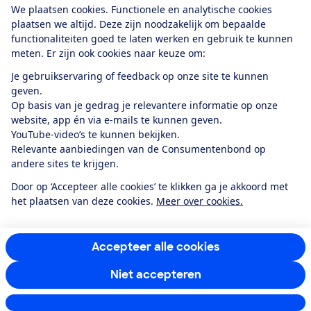
We plaatsen cookies. Functionele en analytische cookies
plaatsen we altijd. Deze zijn noodzakelijk om bepaalde
functionaliteiten goed te laten werken en gebruik te kunnen
meten. Er zijn ook cookies naar keuze om:
Alles over de
Consumentenbond-
Je gebruikservaring of feedback op onze site te kunnen
app
geven.
Op basis van je gedrag je relevantere informatie op onze
website, app én via e-mails te kunnen geven.
Algemene Voorwaarden
Privacyverklaring
YouTube-video’s te kunnen bekijken.
Cookiebeleid
Privacyvoorkeuren
Wijzigen & opzeggen
Relevante aanbiedingen van de Consumentenbond op
Toegankelijkheid
andere sites te krijgen.
RSS-feed nieuws
Facebook
Twitter
Instagram
Youtube
LinkedIn
Door op ‘Accepteer alle cookies’ te klikken ga je akkoord met
het plaatsen van deze cookies.
Meer over cookies.
12.901
consumenten
beoordelen de Consumentenbond
met gemiddeld
een
8,4
Accepteer alle cookies
Niet accepteren
Instellingen aanpassen