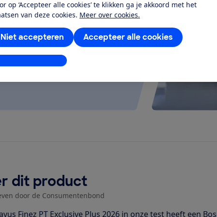
or op ‘Accepteer alle cookies’ te klikken ga je akkoord met het
at je ver fietsen op een
aatsen van deze cookies.
Meer over cookies.
 kijken of de e-bike op rolletjes
Niet accepteren
Accepteer alle cookies
stellingen aanpassen
r dit product
even door de Consumentenbond
avus Finez PT Exclusive Plus 2026 in onze test heeft een 