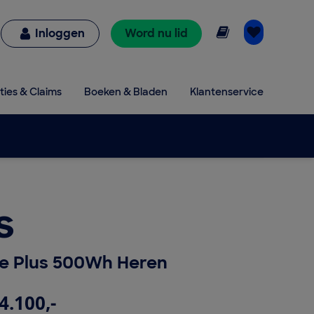
Online lezen
Inloggen
Word nu lid
ties & Claims
Boeken & Bladen
Klantenservice
s
ve Plus 500Wh Heren
4.100,-