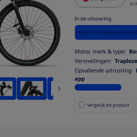
Ric
In de uitvoering
Finez PT Exclusive Plus 
Motor, merk & type:
Bo
Versnellingen:
Traploze
Opvallende uitrusting:
app
Bekijk alle specificaties
Vergelijk dit product