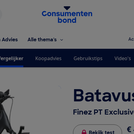
Homepage van de Consumentenbond
h Advies
Alle thema's
Ac
ergelijker
Koopadvies
Gebruikstips
Video's
Batavu
Finez PT Exclusi
€ 
Bekijk test