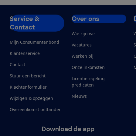
Service &
Over ons
Contact
Wie zijn we
W
Mijn Consumentenbond
Vacatures
S
Klantenservice
Werken bij
Contact
Onze inkomsten
M
Stuur een bericht
Licentieregeling
predicaten
Klachtenformulier
Nieuws
Wijzigen & opzeggen
Overeenkomst ontbinden
Download de app