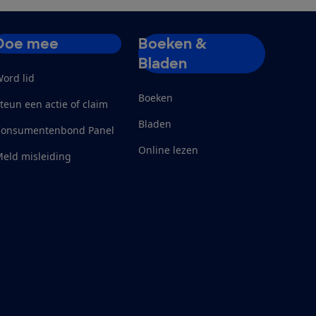
Doe mee
Boeken &
Bladen
ord lid
Boeken
teun een actie of claim
Bladen
Consumentenbond Panel
Online lezen
eld misleiding