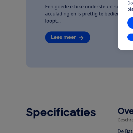
Do
Een goede e-bike ondersteunt soepel, la
pl
acculading en is prettig te bedienen. We
loopt…
Lees meer
In
Specificaties
Ove
Geschr
De Bat