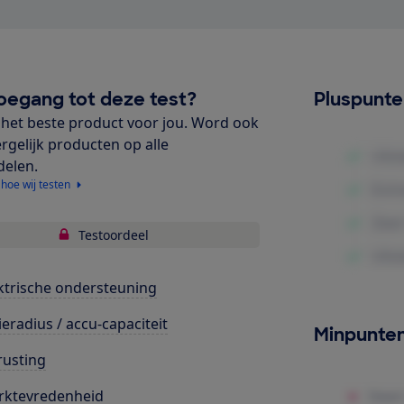
oegang tot deze test?
Pluspunt
het beste product voor jou. Word ook
ergelijk producten op alle
delen.
 hoe wij testen
Testoordeel
ktrische ondersteuning
ieradius / accu-capaciteit
Minpunte
rusting
rktevredenheid