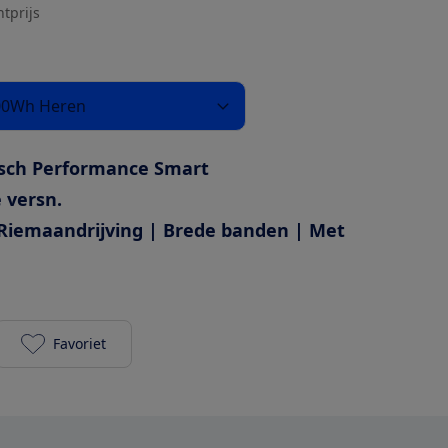
htprijs
500Wh Heren
sch Performance Smart
 versn.
Riemaandrijving | Brede banden | Met
Favoriet
Batavus Finez PT Exclusive Plus 500Wh Heren toevo