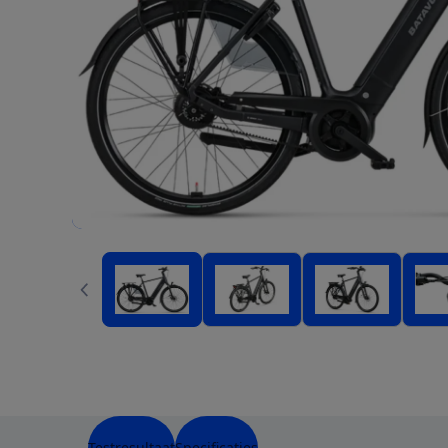
Testresultaat
Specificaties