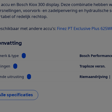
accu en Bosch Kiox 300 display. Deze combinatie hebben we 
rsnellingen, voorvork- en zadelpenvering en hydraulische s
tabel of redelijk rechtop.
schikbaar met andere accu's:
Finez PT Exclusive Plus 625
nvatting
Bekijk informatie voor Motor, merk & type
merk & type
Bosch Performanc
Bekijk informatie voor Versnellingen
lingen
Traploze versn.
Bekijk informatie voor Opvallende uitrusting
nde uitrusting
Riemaandrijving |
Alle specificaties