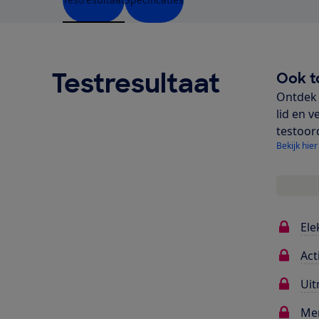
Testresultaat
Ook t
Ontdek 
lid en v
testoor
Bekijk hier
Ele
Act
Uit
Me