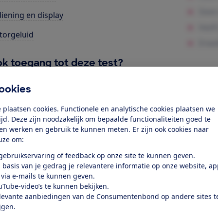
iening en display
orgeluid
k toegang tot deze test?
ookies
Word lid
 plaatsen cookies. Functionele en analytische cookies plaatsen we
tijd. Deze zijn noodzakelijk om bepaalde functionaliteiten goed te
Al lid? Log in
ten werken en gebruik te kunnen meten. Er zijn ook cookies naar
uze om:
 gebruikservaring of feedback op onze site te kunnen geven.
 basis van je gedrag je relevantere informatie op onze website, a
 via e-mails te kunnen geven.
uTube-video’s te kunnen bekijken.
levante aanbiedingen van de Consumentenbond op andere sites t
test
ijgen.