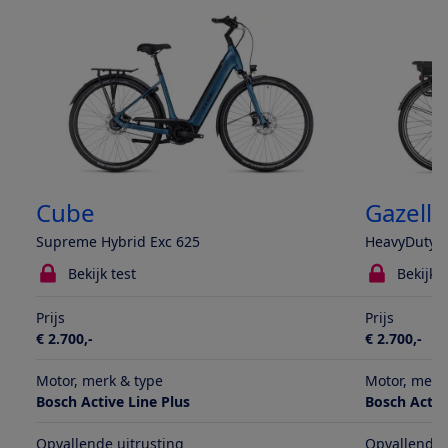
Cube
Gazelle
Supreme Hybrid Exc 625
HeavyDutyN
Bekijk test
Bekijk t
Prijs
Prijs
€ 2.700,-
€ 2.700,-
Motor, merk & type
Motor, merk
Bosch Active Line Plus
Bosch Activ
Opvallende uitrusting
Opvallende 