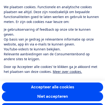
Download de app
We plaatsen cookies. Functionele en analytische cookies
plaatsen we altijd. Deze zijn noodzakelijk om bepaalde
functionaliteiten goed te laten werken en gebruik te kunnen
meten. Er zijn ook cookies naar keuze om:
Alles over de
Consumentenbond-
Je gebruikservaring of feedback op onze site te kunnen
app
geven.
Op basis van je gedrag je relevantere informatie op onze
website, app én via e-mails te kunnen geven.
Algemene Voorwaarden
Privacyverklaring
YouTube-video’s te kunnen bekijken.
Cookiebeleid
Privacyvoorkeuren
Wijzigen & opzeggen
Relevante aanbiedingen van de Consumentenbond op
Toegankelijkheid
andere sites te krijgen.
RSS-feed nieuws
Facebook
Twitter
Instagram
Youtube
LinkedIn
Door op ‘Accepteer alle cookies’ te klikken ga je akkoord met
het plaatsen van deze cookies.
Meer over cookies.
12.901
consumenten
beoordelen de Consumentenbond
met gemiddeld
een
8,4
Accepteer alle cookies
Niet accepteren