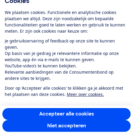
Cookies
Download de app
We plaatsen cookies. Functionele en analytische cookies
plaatsen we altijd. Deze zijn noodzakelijk om bepaalde
functionaliteiten goed te laten werken en gebruik te kunnen
meten. Er zijn ook cookies naar keuze om:
Alles over de
Consumentenbond-
Je gebruikservaring of feedback op onze site te kunnen
app
geven.
Op basis van je gedrag je relevantere informatie op onze
website, app én via e-mails te kunnen geven.
Algemene Voorwaarden
Privacyverklaring
YouTube-video’s te kunnen bekijken.
Cookiebeleid
Privacyvoorkeuren
Wijzigen & opzeggen
Relevante aanbiedingen van de Consumentenbond op
Toegankelijkheid
andere sites te krijgen.
RSS-feed nieuws
Facebook
Twitter
Instagram
Youtube
LinkedIn
Door op ‘Accepteer alle cookies’ te klikken ga je akkoord met
het plaatsen van deze cookies.
Meer over cookies.
12.901
consumenten
beoordelen de Consumentenbond
met gemiddeld
een
8,4
Accepteer alle cookies
Niet accepteren