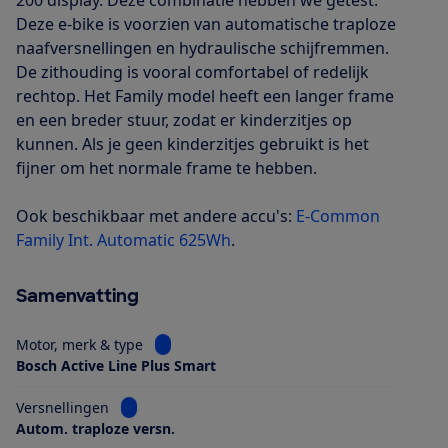
200 display. Deze combinatie hebben we getest.
Deze e-bike is voorzien van automatische traploze
naafversnellingen en hydraulische schijfremmen.
De zithouding is vooral comfortabel of redelijk
rechtop. Het Family model heeft een langer frame
en een breder stuur, zodat er kinderzitjes op
kunnen. Als je geen kinderzitjes gebruikt is het
fijner om het normale frame te hebben.
Ook beschikbaar met andere accu's:
E-Common
Family Int. Automatic 625Wh
.
Samenvatting
Bekijk informatie voor Motor, merk & type
Motor, merk & type
Bosch Active Line Plus Smart
Bekijk informatie voor Versnellingen
Versnellingen
Autom. traploze versn.