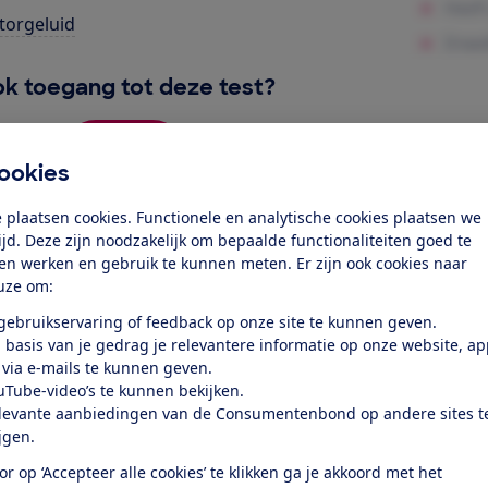
orgeluid
k toegang tot deze test?
Word lid
ookies
 plaatsen cookies. Functionele en analytische cookies plaatsen we
Al lid? Log in
tijd. Deze zijn noodzakelijk om bepaalde functionaliteiten goed te
ten werken en gebruik te kunnen meten. Er zijn ook cookies naar
uze om:
 gebruikservaring of feedback op onze site te kunnen geven.
 basis van je gedrag je relevantere informatie op onze website, a
 via e-mails te kunnen geven.
uTube-video’s te kunnen bekijken.
test
levante aanbiedingen van de Consumentenbond op andere sites t
ijgen.
at je ver fietsen op een
or op ‘Accepteer alle cookies’ te klikken ga je akkoord met het
 kijken of de e-bike op rolletjes