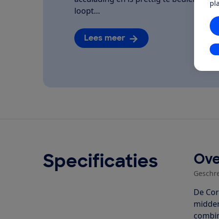
pl
loopt…
Lees meer
In
Specificaties
Ove
Geschr
De Cor
midden
combin