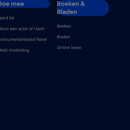
Doe mee
Boeken &
Bladen
ord lid
Boeken
teun een actie of claim
Bladen
Consumentenbond Panel
Online lezen
eld misleiding