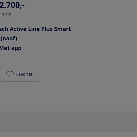
2.700,-
htprijs
sch Active Line Plus Smart
 (naaf)
Met app
Favoriet
Cortina E-Common Int. DB7 Active Line Plus 500Wh