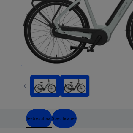
Testresultaat
Specificaties