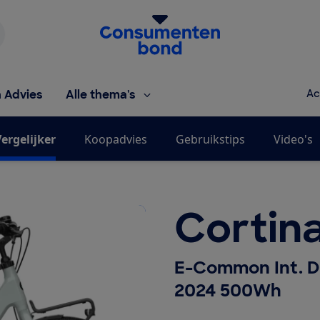
Homepage van de Consumentenbond
h Advies
Alle thema's
Ac
ergelijker
Koopadvies
Gebruikstips
Video's
Cortin
E-Common Int. D
2024 500Wh