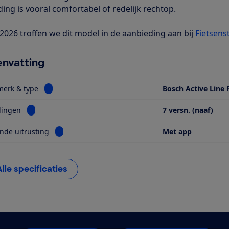
ding is vooral comfortabel of redelijk rechtop.
i 2026 troffen we dit model in de aanbieding aan bij
Fietsens
nvatting
Bekijk informatie voor Motor, merk & type
merk & type
Bosch Active Line 
Bekijk informatie voor Versnellingen
lingen
7 versn. (naaf)
Bekijk informatie voor Opvallende uitrusting
nde uitrusting
Met app
Alle specificaties