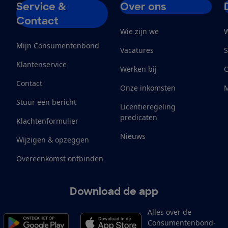
Service &
Over ons
Contact
Wie zijn we
W
Mijn Consumentenbond
Vacatures
S
Klantenservice
Werken bij
Contact
Onze inkomsten
M
Stuur een bericht
Licentieregeling
predicaten
Klachtenformulier
Nieuws
Wijzigen & opzeggen
Overeenkomst ontbinden
Download de app
Alles over de
Consumentenbond-