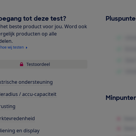
oegang tot deze test?
Pluspunt
het beste product voor jou. Word ook
ergelijk producten op alle
delen.
 hoe wij testen
Testoordeel
ktrische ondersteuning
ieradius / accu-capaciteit
Minpunte
rusting
rktevredenheid
iening en display