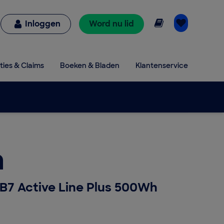
Online lezen
Inloggen
Word nu lid
ties & Claims
Boeken & Bladen
Klantenservice
a
B7 Active Line Plus 500Wh