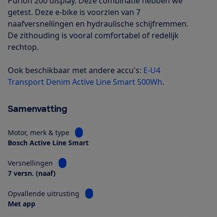
Purion 200 display. Deze combinatie hebben we
getest. Deze e-bike is voorzien van 7
naafversnellingen en hydraulische schijfremmen.
De zithouding is vooral comfortabel of redelijk
rechtop.
Ook beschikbaar met andere accu's:
E-U4
Transport Denim Active Line Smart 500Wh
.
Samenvatting
Bekijk informatie voor Motor, merk & type
Motor, merk & type
Bosch Active Line Smart
Bekijk informatie voor Versnellingen
Versnellingen
7 versn. (naaf)
Bekijk informatie voor Opvallende uitrus
Opvallende uitrusting
Met app