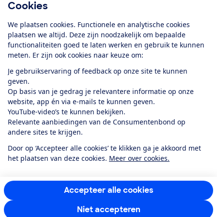
Cookies
Download de app
We plaatsen cookies. Functionele en analytische cookies
plaatsen we altijd. Deze zijn noodzakelijk om bepaalde
functionaliteiten goed te laten werken en gebruik te kunnen
meten. Er zijn ook cookies naar keuze om:
Alles over de
Consumentenbond-
Je gebruikservaring of feedback op onze site te kunnen
app
geven.
Op basis van je gedrag je relevantere informatie op onze
website, app én via e-mails te kunnen geven.
Algemene Voorwaarden
Privacyverklaring
YouTube-video’s te kunnen bekijken.
Cookiebeleid
Privacyvoorkeuren
Wijzigen & opzeggen
Relevante aanbiedingen van de Consumentenbond op
Toegankelijkheid
andere sites te krijgen.
RSS-feed nieuws
Facebook
Twitter
Instagram
Youtube
LinkedIn
Door op ‘Accepteer alle cookies’ te klikken ga je akkoord met
het plaatsen van deze cookies.
Meer over cookies.
12.901
consumenten
beoordelen de Consumentenbond
met gemiddeld
een
8,4
Accepteer alle cookies
Niet accepteren