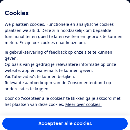
Cookies
Download de app
We plaatsen cookies. Functionele en analytische cookies
plaatsen we altijd. Deze zijn noodzakelijk om bepaalde
functionaliteiten goed te laten werken en gebruik te kunnen
meten. Er zijn ook cookies naar keuze om:
Alles over de
Consumentenbond-
Je gebruikservaring of feedback op onze site te kunnen
app
geven.
Op basis van je gedrag je relevantere informatie op onze
website, app én via e-mails te kunnen geven.
Algemene Voorwaarden
Privacyverklaring
YouTube-video’s te kunnen bekijken.
Cookiebeleid
Privacyvoorkeuren
Wijzigen & opzeggen
Relevante aanbiedingen van de Consumentenbond op
Toegankelijkheid
andere sites te krijgen.
RSS-feed nieuws
Facebook
Twitter
Instagram
Youtube
LinkedIn
Door op ‘Accepteer alle cookies’ te klikken ga je akkoord met
het plaatsen van deze cookies.
Meer over cookies.
12.901
consumenten
beoordelen de Consumentenbond
met gemiddeld
een
8,4
Accepteer alle cookies