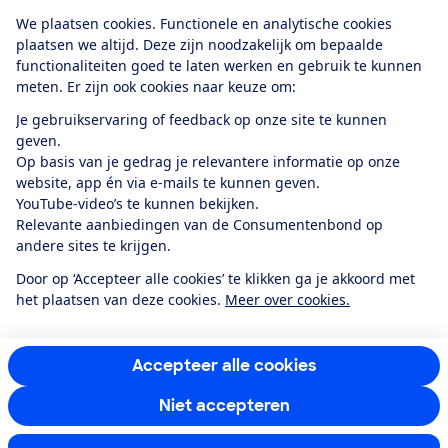
Download de app
We plaatsen cookies. Functionele en analytische cookies
plaatsen we altijd. Deze zijn noodzakelijk om bepaalde
functionaliteiten goed te laten werken en gebruik te kunnen
meten. Er zijn ook cookies naar keuze om:
Alles over de
Consumentenbond-
Je gebruikservaring of feedback op onze site te kunnen
app
geven.
Op basis van je gedrag je relevantere informatie op onze
website, app én via e-mails te kunnen geven.
Algemene Voorwaarden
Privacyverklaring
YouTube-video’s te kunnen bekijken.
Cookiebeleid
Privacyvoorkeuren
Wijzigen & opzeggen
Relevante aanbiedingen van de Consumentenbond op
Toegankelijkheid
andere sites te krijgen.
RSS-feed nieuws
Facebook
Twitter
Instagram
Youtube
LinkedIn
Door op ‘Accepteer alle cookies’ te klikken ga je akkoord met
het plaatsen van deze cookies.
Meer over cookies.
12.901
consumenten
beoordelen de Consumentenbond
met gemiddeld
een
8,4
Accepteer alle cookies
Niet accepteren
Instellingen aanpassen