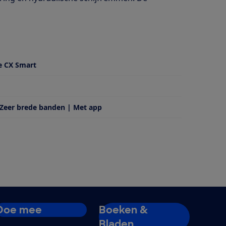
e CX Smart
 Zeer brede banden | Met app
Doe mee
Boeken &
Bladen