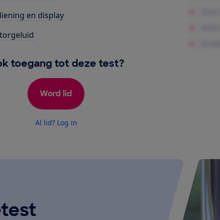
iening en display
orgeluid
k toegang tot deze test?
Word lid
Al lid? Log in
test