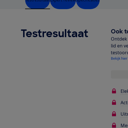
Testresultaat
Ook t
Ontdek 
lid en v
testoor
Bekijk hier
Ele
Act
Uit
Me