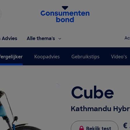
Homepage van de Consumentenbond
h Advies
Alle thema's
Ac
ergelijker
Koopadvies
Gebruikstips
Video's
Cube
Kathmandu Hybri
€ 
Bekijk test