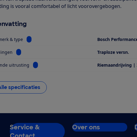
ding is vooral comfortabel of licht voorovergebogen.
nvatting
Bekijk informatie voor Motor, merk & type
merk & type
Bosch Performanc
Bekijk informatie voor Versnellingen
lingen
Traploze versn.
Bekijk informatie voor Opvallende uitrusting
nde uitrusting
Riemaandrijving |
Alle specificaties
Service &
Over ons
Contact