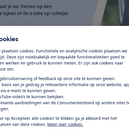
at je ver fietsen op een
 kijken of de e-bike op rolletjes
ookies
 plaatsen cookies. Functionele en analytische cookies plaatsen we
tijd. Deze zijn noodzakelijk om bepaalde functionaliteiten goed te
ten werken en gebruik te kunnen meten. Er zijn ook cookies naar
uze om:
 gebruikservaring of feedback op onze site te kunnen geven.
 basis van je gedrag je relevantere informatie op onze website, a
 via e-mails te kunnen geven.
uTube-video’s te kunnen bekijken.
levante aanbiedingen van de Consumentenbond op andere sites t
ijgen.
or op ‘Accepteer alle cookies’ te klikken ga je akkoord met het
aatsen van deze cookies.
Meer over cookies.
ietsmerken komt Cube goed uit de test. Ook