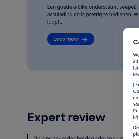
Een goede e-bike ondersteunt soepel, la
acculading en is prettig te bedienen. We
loopt…
Lees meer
C
We
al
la
ke
Je
Op
én
Yo
Re
Expert review
kr
Do
pl
'In ons tevredenheidsonderzoek naar f