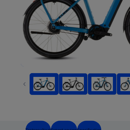
Testresultaat
Expert review
Specificaties