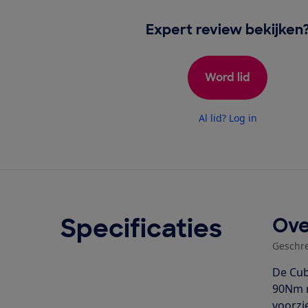
Expert review bekijken
Word lid
Al lid? Log in
Specificaties
Ove
Geschr
De Cub
90Nm m
voorzi