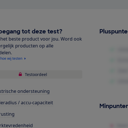
oegang tot deze test?
Pluspunt
het beste product voor jou. Word ook
ergelijk producten op alle
delen.
 hoe wij testen
Testoordeel
ktrische ondersteuning
ieradius / accu-capaciteit
Minpunte
rusting
rktevredenheid