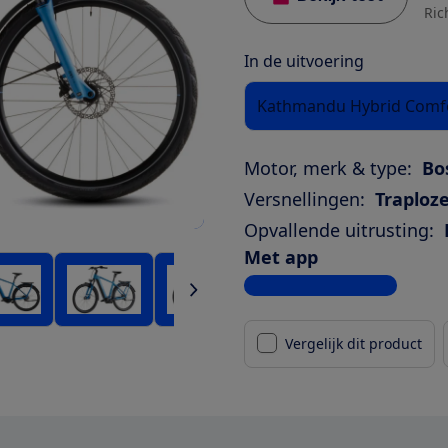
Ric
In de uitvoering
Kathmandu Hybrid Comfo
Motor, merk & type:
Bo
Versnellingen:
Traploze
Opvallende uitrusting:
Met app
Bekijk alle specificaties
Vergelijk dit product