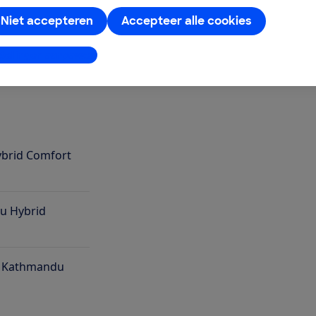
ding. Hoeveel waar voor je geld krijg je
Niet accepteren
Accepteer alle cookies
stellingen aanpassen
ybrid Comfort
du Hybrid
e Kathmandu