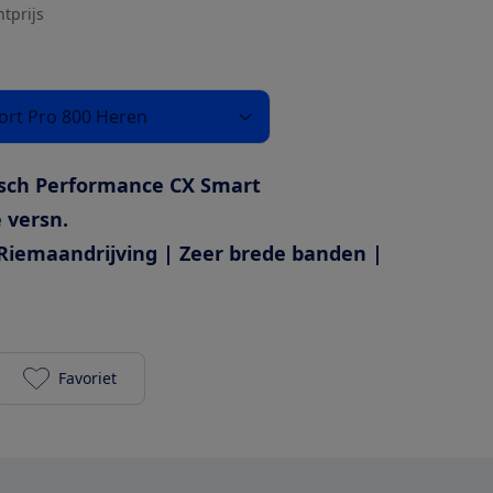
htprijs
rt Pro 800 Heren
sch Performance CX Smart
 versn.
Riemaandrijving | Zeer brede banden |
Favoriet
Cube Kathmandu Hybrid Comfort Pro 800 Heren to