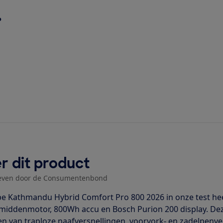
?
r dit product
even door de Consumentenbond
e Kathmandu Hybrid Comfort Pro 800 2026 in onze test he
iddenmotor, 800Wh accu en Bosch Purion 200 display. Deze
en van traploze naafversnellingen, voorvork- en zadelpenv