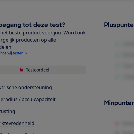
oegang tot deze test?
Pluspunt
het beste product voor jou. Word ook
ergelijk producten op alle
delen.
 hoe wij testen
Testoordeel
ktrische ondersteuning
ieradius / accu-capaciteit
Minpunte
rusting
rktevredenheid