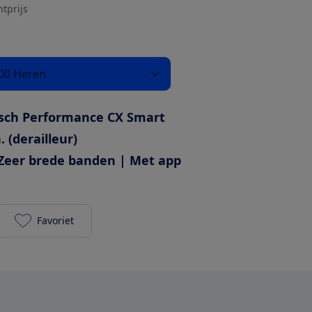
htprijs
00 Heren
sch Performance CX Smart
. (derailleur)
Zeer brede banden | Met app
Favoriet
Cube Kathmandu Hybrid Pro 800 2025 Heren toevoe