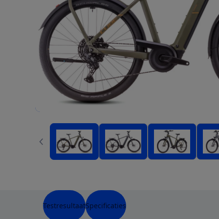
Testresultaat
Specificaties