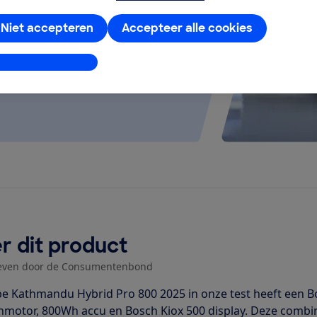
 kijken of de e-bike op rolletjes
Niet accepteren
Accepteer alle cookies
stellingen aanpassen
r dit product
even door de Consumentenbond
e Kathmandu Hybrid Pro 800 2025 in onze test heeft een 
motor, 800Wh accu en Bosch Kiox 500 display. Deze combina