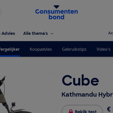
Homepage van de Consumentenbond
h Advies
Alle thema's
Ac
ergelijker
Koopadvies
Gebruikstips
Video's
Cube
Kathmandu Hybri
€ 
Bekijk test