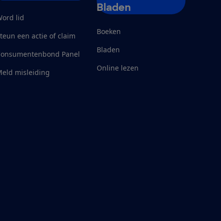
Bladen
ord lid
Boeken
teun een actie of claim
Bladen
Consumentenbond Panel
Online lezen
eld misleiding