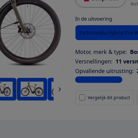
Ric
In de uitvoering
Kathmandu Hybrid Pro 8
Motor, merk & type:
Bo
Versnellingen:
11 versn
Opvallende uitrusting:
Bekijk alle specificaties
Vergelijk dit product