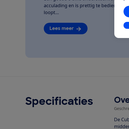
acculading en is prettig te bedienen. We
loopt…
In
Lees meer
Specificaties
Ove
Geschr
De Cub
midden