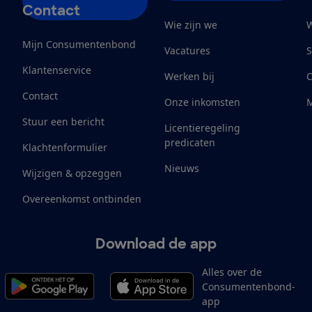
Contact
Wie zijn we
W
Mijn Consumentenbond
Vacatures
S
Klantenservice
Werken bij
Contact
Onze inkomsten
M
Stuur een bericht
Licentieregeling
predicaten
Klachtenformulier
Nieuws
Wijzigen & opzeggen
Overeenkomst ontbinden
Download de app
Alles over de
Consumentenbond-
app