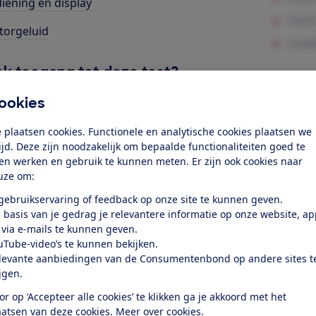
iening en display
orgeluid
k toegang tot deze test?
ookies
Word lid
 plaatsen cookies. Functionele en analytische cookies plaatsen we
tijd. Deze zijn noodzakelijk om bepaalde functionaliteiten goed te
Al lid? Log in
ten werken en gebruik te kunnen meten. Er zijn ook cookies naar
uze om:
 gebruikservaring of feedback op onze site te kunnen geven.
 basis van je gedrag je relevantere informatie op onze website, a
 via e-mails te kunnen geven.
uTube-video’s te kunnen bekijken.
levante aanbiedingen van de Consumentenbond op andere sites t
test
ijgen.
or op ‘Accepteer alle cookies’ te klikken ga je akkoord met het
aatsen van deze cookies.
Meer over cookies.
at je ver fietsen op een