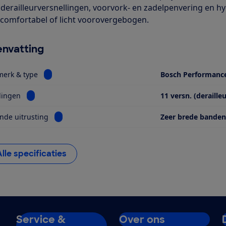
 derailleurversnellingen, voorvork- en zadelpenvering en h
 comfortabel of licht voorovergebogen.
nvatting
Bekijk informatie voor Motor, merk & type
merk & type
Bosch Performanc
Bekijk informatie voor Versnellingen
lingen
11 versn. (derailleu
Bekijk informatie voor Opvallende uitrusting
nde uitrusting
Zeer brede banden
Alle specificaties
Service &
Over ons