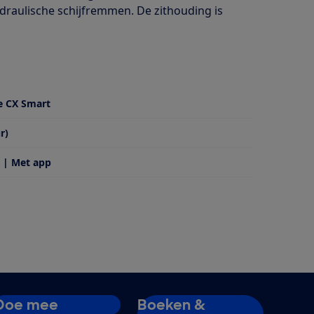
ydraulische schijfremmen. De zithouding is
e CX Smart
r)
 | Met app
Doe mee
Boeken &