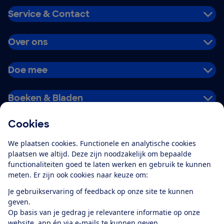
Service & Contact
Over ons
Doe mee
Boeken & Bladen
Cookies
Download de app
We plaatsen cookies. Functionele en analytische cookies
plaatsen we altijd. Deze zijn noodzakelijk om bepaalde
functionaliteiten goed te laten werken en gebruik te kunnen
meten. Er zijn ook cookies naar keuze om:
Alles over de
Consumentenbond-
Je gebruikservaring of feedback op onze site te kunnen
app
geven.
Op basis van je gedrag je relevantere informatie op onze
website, app én via e-mails te kunnen geven.
Algemene Voorwaarden
Privacyverklaring