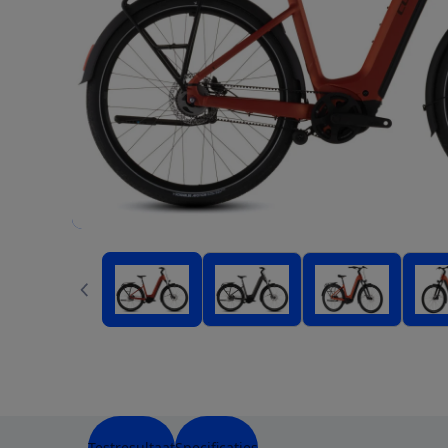
Testresultaat
Specificaties