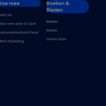
Doe mee
Boeken &
Bladen
ord lid
Boeken
teun een actie of claim
Bladen
Consumentenbond Panel
Online lezen
eld misleiding