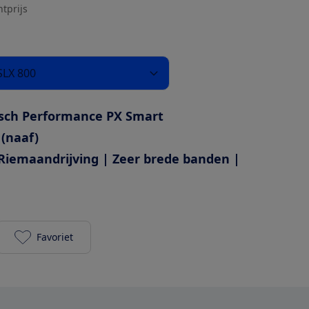
htprijs
SLX 800
sch Performance PX Smart
 (naaf)
Riemaandrijving | Zeer brede banden |
Favoriet
Cube Touring Hybrid Comfort SLX 800 toevoegen aa