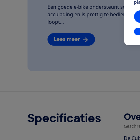
pl
Een goede e-bike ondersteunt soepel, la
acculading en is prettig te bedienen. We
loopt…
In
Lees meer
Specificaties
Ove
Geschr
De Cub