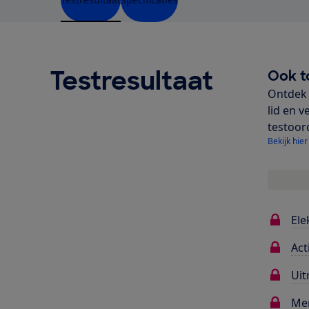
Testresultaat
Ook t
Ontdek 
lid en v
testoor
Bekijk hier
Ele
Act
Uit
Me