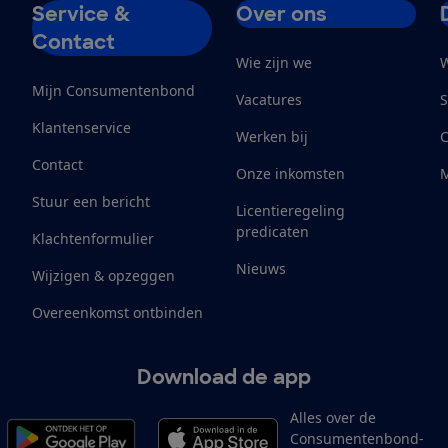
Service &
Over ons
Contact
Wie zijn we
W
Mijn Consumentenbond
Vacatures
S
Klantenservice
Werken bij
Contact
Onze inkomsten
M
Stuur een bericht
Licentieregeling
predicaten
Klachtenformulier
Nieuws
Wijzigen & opzeggen
Overeenkomst ontbinden
Download de app
Alles over de
Consumentenbond-