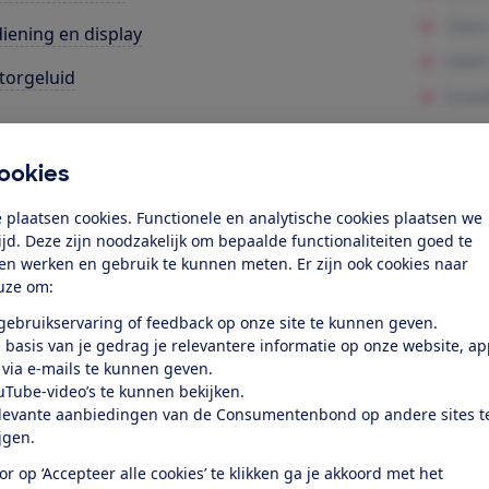
iening en display
orgeluid
k toegang tot deze test?
ookies
Word lid
 plaatsen cookies. Functionele en analytische cookies plaatsen we
tijd. Deze zijn noodzakelijk om bepaalde functionaliteiten goed te
ten werken en gebruik te kunnen meten. Er zijn ook cookies naar
Al lid? Log in
uze om:
 gebruikservaring of feedback op onze site te kunnen geven.
 basis van je gedrag je relevantere informatie op onze website, a
 via e-mails te kunnen geven.
uTube-video’s te kunnen bekijken.
levante aanbiedingen van de Consumentenbond op andere sites t
ijgen.
test
or op ‘Accepteer alle cookies’ te klikken ga je akkoord met het