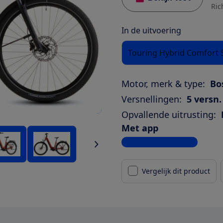
Ric
In de uitvoering
Touring Hybrid Comfort 
Motor, merk & type:
Bo
Versnellingen:
5 versn.
Opvallende uitrusting:
Met app
Bekijk alle specificaties
Vergelijk dit product