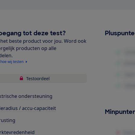
oegang tot deze test?
Pluspunt
het beste product voor jou. Word ook
ergelijk producten op alle
delen.
 hoe wij testen
Testoordeel
ktrische ondersteuning
ieradius / accu-capaciteit
Minpunte
rusting
rktevredenheid