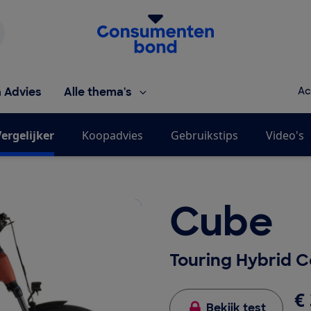
Homepage van de Consumentenbond
h Advies
Alle thema's
Ac
ergelijker
Koopadvies
Gebruikstips
Video's
Cube
Touring Hybrid 
€ 
Bekijk test