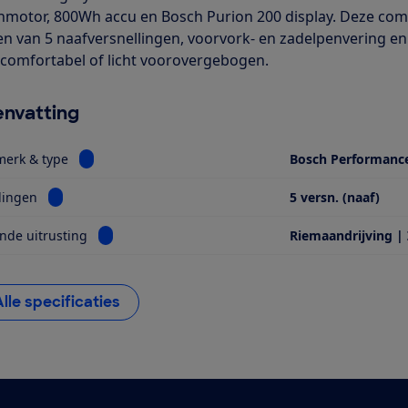
motor, 800Wh accu en Bosch Purion 200 display. Deze comb
en van 5 naafversnellingen, voorvork- en zadelpenvering en
 comfortabel of licht voorovergebogen.
nvatting
Bekijk informatie voor Motor, merk & type
merk & type
Bosch Performanc
Bekijk informatie voor Versnellingen
lingen
5 versn. (naaf)
Bekijk informatie voor Opvallende uitrusting
nde uitrusting
Riemaandrijving |
Alle specificaties