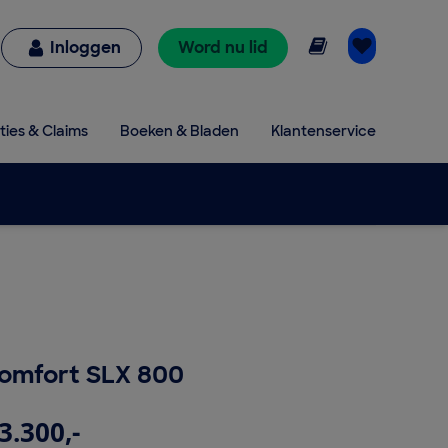
Online lezen
Inloggen
Word nu lid
ties & Claims
Boeken & Bladen
Klantenservice
Comfort SLX 800
3.300,-