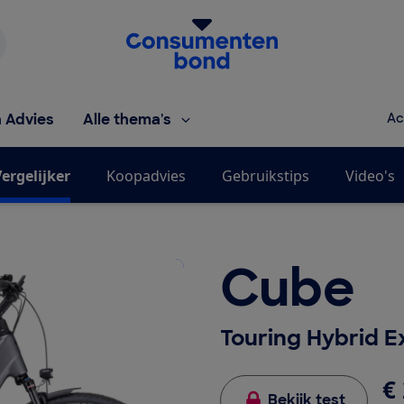
Homepage van de Consumentenbond
h Advies
Alle thema's
Ac
ergelijker
Koopadvies
Gebruikstips
Video's
Cube
Touring Hybrid E
€ 
Bekijk test