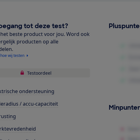
oegang tot deze test?
Pluspunt
het beste product voor jou. Word ook
ergelijk producten op alle
delen.
 hoe wij testen
Testoordeel
ktrische ondersteuning
ieradius / accu-capaciteit
Minpunte
rusting
rktevredenheid