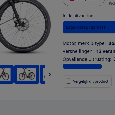
Ric
In de uitvoering
Lage instap (dames)
Motor, merk & type:
Bo
Versnellingen:
12 versn
Opvallende uitrusting:
Bekijk alle specificaties
Vergelijk dit product