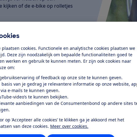
 kijken of de e-bike op rolletjes
ookies
 plaatsen cookies. Functionele en analytische cookies plaatsen we
tijd. Deze zijn noodzakelijk om bepaalde functionaliteiten goed te
ten werken en gebruik te kunnen meten. Er zijn ook cookies naar
uze om:
 gebruikservaring of feedback op onze site te kunnen geven.
 basis van je gedrag je relevantere informatie op onze website, a
 via e-mails te kunnen geven.
uTube-video’s te kunnen bekijken.
levante aanbiedingen van de Consumentenbond op andere sites t
ijgen.
or op ‘Accepteer alle cookies’ te klikken ga je akkoord met het
aatsen van deze cookies.
Meer over cookies.
Wat je ook doet en waar je ook heen wilt, de
ybrid Exc 625 echt zo’n alleskunner?'