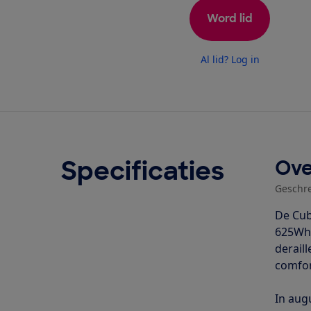
Word lid
Al lid? Log in
Specificaties
Ove
Geschr
De Cub
625Wh 
derail
comfor
In aug