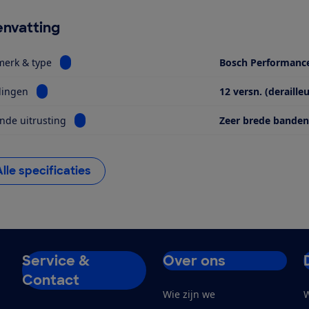
nvatting
Bekijk informatie voor Motor, merk & type
merk & type
Bosch Performanc
Bekijk informatie voor Versnellingen
lingen
12 versn. (derailleu
Bekijk informatie voor Opvallende uitrusting
nde uitrusting
Zeer brede banden
Alle specificaties
Service &
Over ons
Contact
Wie zijn we
W