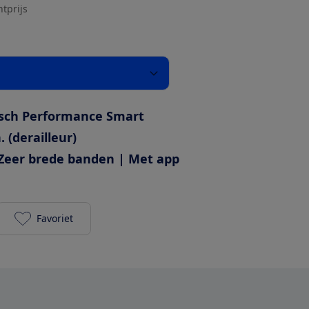
htprijs
sch Performance Smart
. (derailleur)
Zeer brede banden | Met app
Favoriet
Cube Touring Hybrid Exc 625 toevoegen aan je favo