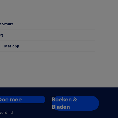
e Smart
r)
 | Met app
Doe mee
Boeken &
Bladen
ord lid