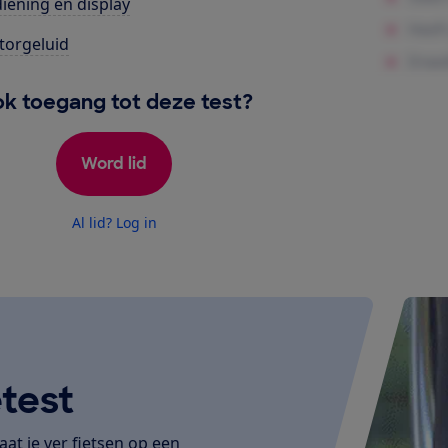
iening en display
orgeluid
k toegang tot deze test?
Word lid
Al lid? Log in
test
at je ver fietsen op een