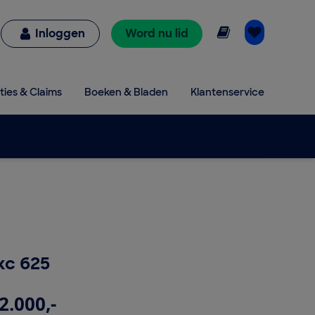
Online lezen
Inloggen
Word nu lid
ties & Claims
Boeken & Bladen
Klantenservice
xc 625
2.000,-