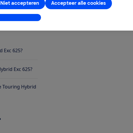
Niet accepteren
Accepteer alle cookies
stellingen aanpassen
d Exc 625?
Hybrid Exc 625?
 Touring Hybrid
?