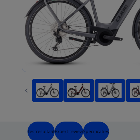
Testresultaat
Expert review
Specificaties