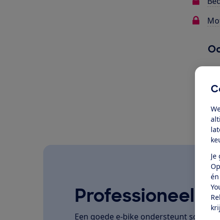
Bed
Mot
Oo
C
We
al
la
ke
Je
Op
én
Yo
Professioneel ge
Re
kr
Een goede e-bike ondersteunt soepel, la