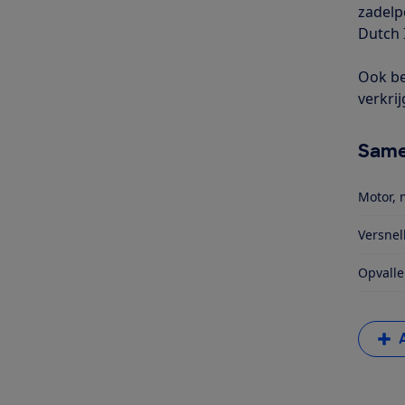
zadelp
Dutch I
Ook be
verkrij
Same
Motor, 
Versnel
Opvalle