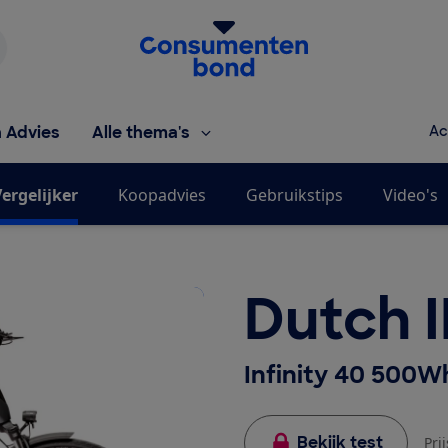
Homepage van de Consumentenbond
h Advies
Alle thema's
Ac
ergelijker
Koopadvies
Gebruikstips
Video's
Dutch 
Infinity 40 500W
Bekijk test
Pri