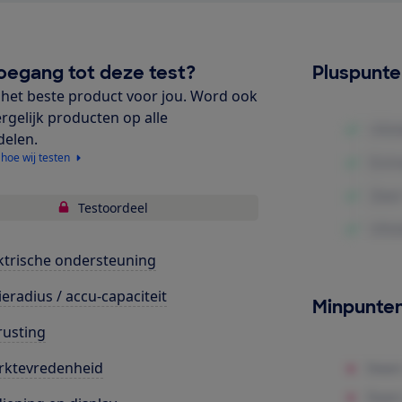
oegang tot deze test?
Pluspunt
het beste product voor jou. Word ook
ergelijk producten op alle
delen.
 hoe wij testen
Testoordeel
ktrische ondersteuning
ieradius / accu-capaciteit
Minpunte
rusting
rktevredenheid