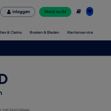
Online lezen
Inloggen
Word nu lid
ties & Claims
Boeken & Bladen
Klantenservice
ID
h
js niet beschikbaar