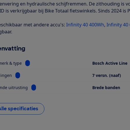
envering en hydraulische schijfremmen. De zithouding is v
D is verkrijgbaar bij Bike Totaal fietswinkels. Sinds 2024 is P
schikbaar met andere accu's:
Infinity 40 400Wh
,
Infinity 4
gbaar.
nvatting
Bekijk informatie voor Motor, merk & type
merk & type
Bosch Active Line
Bekijk informatie voor Versnellingen
lingen
7 versn. (naaf)
Bekijk informatie voor Opvallende uitrusting
nde uitrusting
Brede banden
Alle specificaties