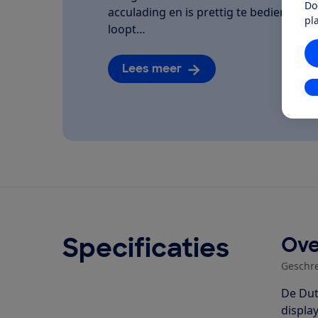
Do
acculading en is prettig te bedienen. We
pl
loopt…
Lees meer
In
Specificaties
Ove
Geschr
De Dut
displa