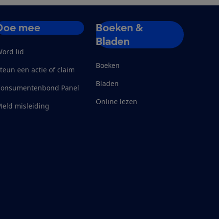
Doe mee
Boeken &
Bladen
ord lid
Boeken
teun een actie of claim
Bladen
Consumentenbond Panel
Online lezen
eld misleiding