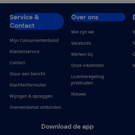
Service &
Over ons
Contact
Wie zijn we
W
Mijn Consumentenbond
Vacatures
S
Klantenservice
Werken bij
Contact
Onze inkomsten
M
Stuur een bericht
Licentieregeling
predicaten
Klachtenformulier
Nieuws
Wijzigen & opzeggen
Overeenkomst ontbinden
Download de app