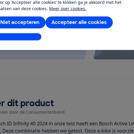
or op ‘Accepteer alle cookies’ te klikken ga je akkoord met het
 kijken of de e-bike op rolletjes
aatsen van deze cookies.
Meer over cookies.
Niet accepteren
Accepteer alle cookies
stellingen aanpassen
r dit product
even door de Consumentenbond
ch ID Infinity 40 2024 in onze test heeft een Bosch Active
y. Deze combinatie hebben we getest. Deze e-bike is voorzie