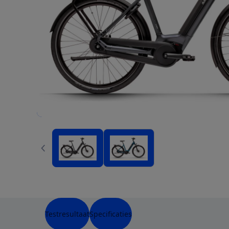
Testresultaat
Specificaties