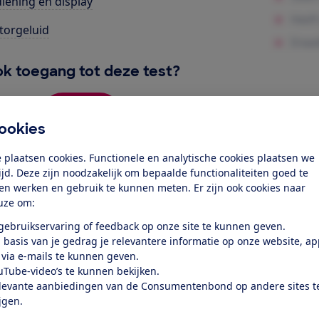
iening en display
orgeluid
k toegang tot deze test?
Word lid
ookies
Al lid? Log in
 plaatsen cookies. Functionele en analytische cookies plaatsen we
tijd. Deze zijn noodzakelijk om bepaalde functionaliteiten goed te
ten werken en gebruik te kunnen meten. Er zijn ook cookies naar
uze om:
 gebruikservaring of feedback op onze site te kunnen geven.
 basis van je gedrag je relevantere informatie op onze website, a
 via e-mails te kunnen geven.
uTube-video’s te kunnen bekijken.
test
levante aanbiedingen van de Consumentenbond op andere sites t
ijgen.
at je ver fietsen op een