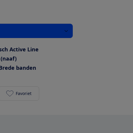
sch Active Line
 (naaf)
Brede banden
Favoriet
Dutch ID Infinity 40 500Wh toevoegen aan je favor