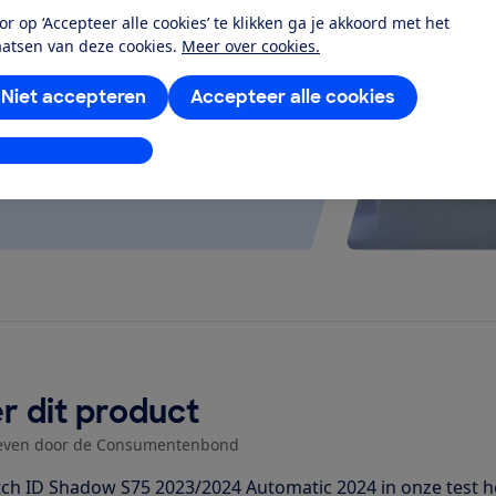
at je ver fietsen op een
or op ‘Accepteer alle cookies’ te klikken ga je akkoord met het
aatsen van deze cookies.
Meer over cookies.
 kijken of de e-bike op rolletjes
Niet accepteren
Accepteer alle cookies
stellingen aanpassen
r dit product
even door de Consumentenbond
ch ID Shadow S75 2023/2024 Automatic 2024 in onze test 