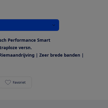
sch Performance Smart
traploze versn.
Riemaandrijving | Zeer brede banden |
Favoriet
Dutch ID Shadow S75 2023/2024 Automatic 625Wh 