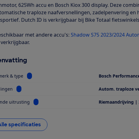
motor, 625Wh accu en Bosch Kiox 300 display. Deze combina
tomatische traploze naafversnellingen, zadelpenvering en 
sportief. Dutch ID is verkrijgbaar bij Bike Totaal fietswinkels
schikbaar met andere accu's:
Shadow S75 2023/2024 Auto
verkrijgbaar.
nvatting
Bekijk informatie voor Motor, merk & type
merk & type
Bosch Performanc
Bekijk informatie voor Versnellingen
lingen
Autom. traploze v
Bekijk informatie voor Opvallende uitrusting
nde uitrusting
Riemaandrijving |
Alle specificaties