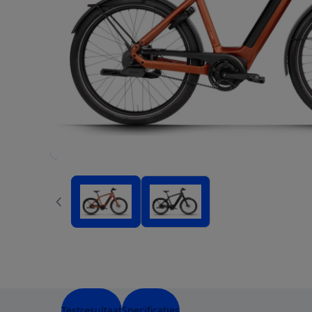
Testresultaat
Specificaties