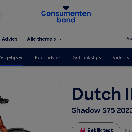
Homepage van de Consumentenbond
h Advies
Alle thema's
Ac
ergelijker
Koopadvies
Gebruikstips
Video's
Dutch 
Shadow S75 202
Bekijk test
Pri