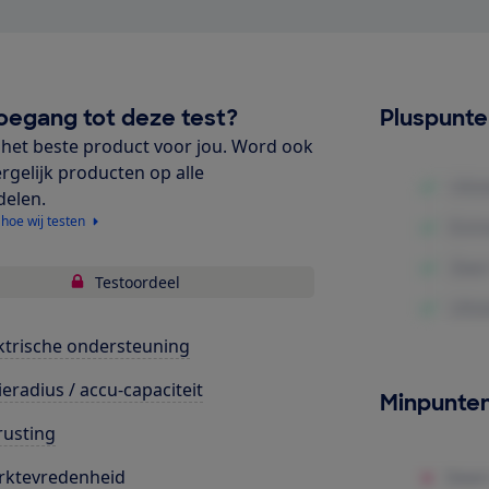
oegang tot deze test?
Pluspunt
het beste product voor jou. Word ook
ergelijk producten op alle
delen.
 hoe wij testen
Testoordeel
ktrische ondersteuning
ieradius / accu-capaciteit
Minpunte
rusting
rktevredenheid