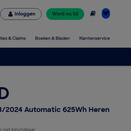
Online lezen
Inloggen
Word nu lid
ties & Claims
Boeken & Bladen
Klantenservice
ID
3/2024 Automatic 625Wh Heren
js niet beschikbaar