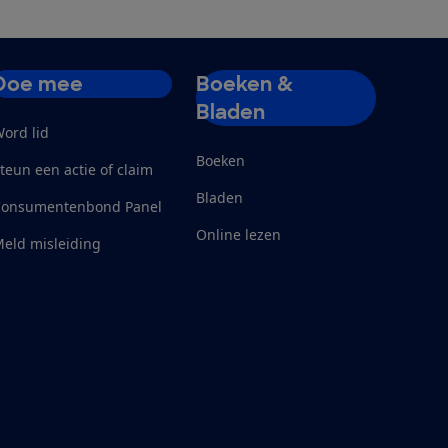
Doe mee
Boeken &
Bladen
ord lid
Boeken
teun een actie of claim
Bladen
Consumentenbond Panel
Online lezen
eld misleiding