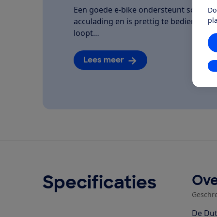
Een goede e-bike ondersteunt soepel, la
Do
pl
acculading en is prettig te bedienen. We
loopt…
Lees meer
In
Specificaties
Ove
Geschr
De Dut