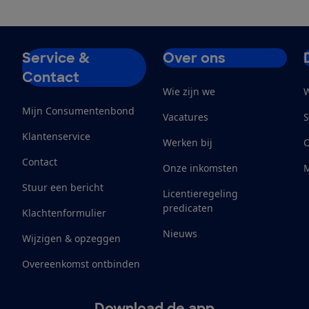
Service &
Over ons
Contact
Wie zijn we
W
Mijn Consumentenbond
Vacatures
S
Klantenservice
Werken bij
Contact
Onze inkomsten
M
Stuur een bericht
Licentieregeling
predicaten
Klachtenformulier
Nieuws
Wijzigen & opzeggen
Overeenkomst ontbinden
Download de app