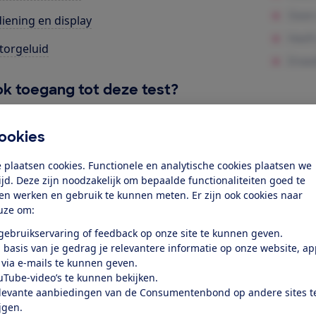
iening en display
orgeluid
k toegang tot deze test?
Word lid
ookies
 plaatsen cookies. Functionele en analytische cookies plaatsen we
Al lid? Log in
tijd. Deze zijn noodzakelijk om bepaalde functionaliteiten goed te
ten werken en gebruik te kunnen meten. Er zijn ook cookies naar
uze om:
 gebruikservaring of feedback op onze site te kunnen geven.
 basis van je gedrag je relevantere informatie op onze website, a
 via e-mails te kunnen geven.
uTube-video’s te kunnen bekijken.
test
levante aanbiedingen van de Consumentenbond op andere sites t
ijgen.