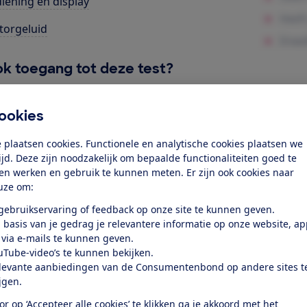
iening en display
orgeluid
k toegang tot deze test?
Word lid
ookies
 plaatsen cookies. Functionele en analytische cookies plaatsen we
Al lid? Log in
tijd. Deze zijn noodzakelijk om bepaalde functionaliteiten goed te
ten werken en gebruik te kunnen meten. Er zijn ook cookies naar
uze om:
 gebruikservaring of feedback op onze site te kunnen geven.
 basis van je gedrag je relevantere informatie op onze website, a
 via e-mails te kunnen geven.
uTube-video’s te kunnen bekijken.
test
levante aanbiedingen van de Consumentenbond op andere sites t
ijgen.
at je ver fietsen op een
or op ‘Accepteer alle cookies’ te klikken ga je akkoord met het