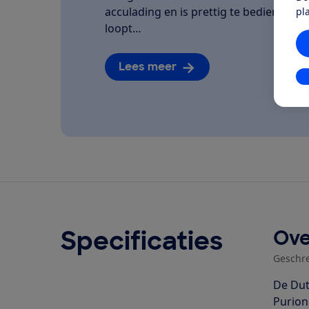
acculading en is prettig te bedienen. We
pl
loopt…
Lees meer
In
Specificaties
Ove
Geschr
De Dut
Purion