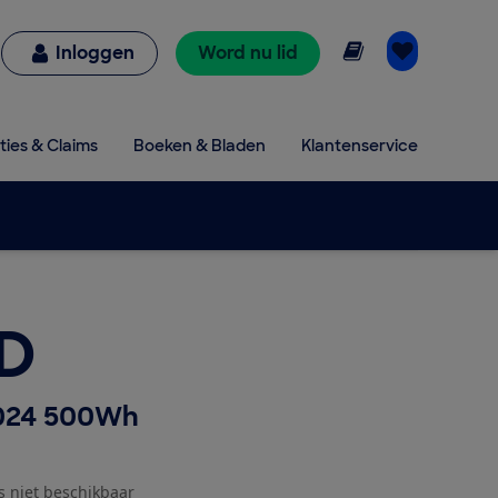
Online lezen
Inloggen
Word nu lid
ties & Claims
Boeken & Bladen
Klantenservice
ID
024 500Wh
js niet beschikbaar