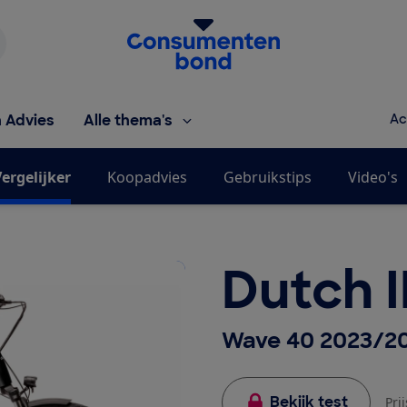
Homepage van de Consumentenbond
h Advies
Alle thema's
Ac
ergelijker
Koopadvies
Gebruikstips
Video's
Dutch 
Wave 40 2023/2
Bekijk test
Pri