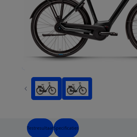
Testresultaat
Specificaties