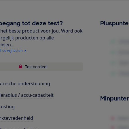
oegang tot deze test?
Pluspunt
het beste product voor jou. Word ook
ergelijk producten op alle
delen.
 hoe wij testen
Testoordeel
ktrische ondersteuning
ieradius / accu-capaciteit
Minpunte
rusting
rktevredenheid