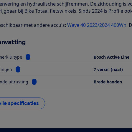
envering en hydraulische schijfremmen. De zithouding is vo
rijgbaar bij Bike Totaal fietswinkels. Sinds 2024 is Profile oo
schikbaar met andere accu's:
Wave 40 2023/2024 400Wh
. 
nvatting
Bekijk informatie voor Motor, merk & type
merk & type
Bosch Active Line
Bekijk informatie voor Versnellingen
lingen
7 versn. (naaf)
Bekijk informatie voor Opvallende uitrusting
nde uitrusting
Brede banden
Alle specificaties