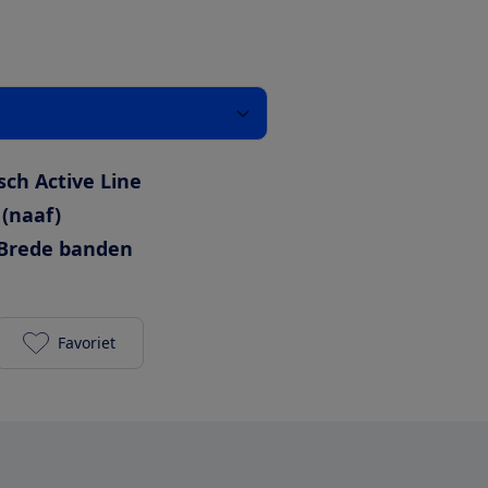
sch Active Line
 (naaf)
Brede banden
Favoriet
Dutch ID Wave 40 2023/2024 500Wh toevoegen aan 