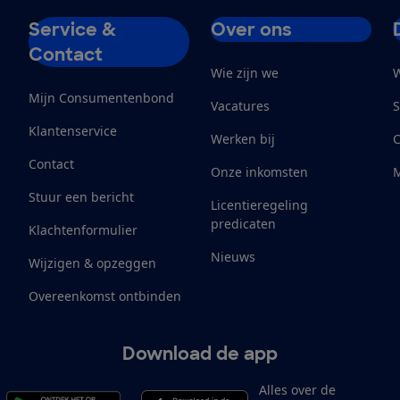
Service &
Over ons
Contact
Wie zijn we
W
Mijn Consumentenbond
Vacatures
S
Klantenservice
Werken bij
Contact
Onze inkomsten
M
Stuur een bericht
Licentieregeling
predicaten
Klachtenformulier
Nieuws
Wijzigen & opzeggen
Overeenkomst ontbinden
Download de app
Alles over de