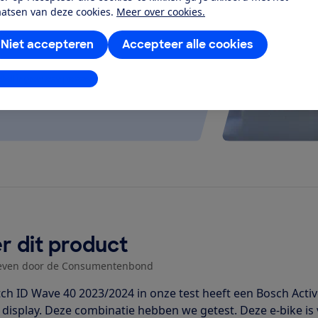
 kijken of de e-bike op rolletjes
aatsen van deze cookies.
Meer over cookies.
Niet accepteren
Accepteer alle cookies
stellingen aanpassen
r dit product
even door de Consumentenbond
ch ID Wave 40 2023/2024 in onze test heeft een Bosch Act
 display. Deze combinatie hebben we getest. Deze e-bike is 