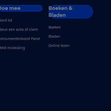
Doe mee
Boeken &
Bladen
ord lid
Boeken
teun een actie of claim
Bladen
Consumentenbond Panel
Online lezen
eld misleiding