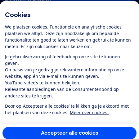
Cookies
Download de app
We plaatsen cookies. Functionele en analytische cookies
plaatsen we altijd. Deze zijn noodzakelijk om bepaalde
functionaliteiten goed te laten werken en gebruik te kunnen
meten. Er zijn ook cookies naar keuze om:
Alles over de
Consumentenbond-
Je gebruikservaring of feedback op onze site te kunnen
app
geven.
Op basis van je gedrag je relevantere informatie op onze
website, app én via e-mails te kunnen geven.
Algemene Voorwaarden
Privacyverklaring
YouTube-video’s te kunnen bekijken.
Cookiebeleid
Privacyvoorkeuren
Wijzigen & opzeggen
Relevante aanbiedingen van de Consumentenbond op
Toegankelijkheid
andere sites te krijgen.
RSS-feed nieuws
Facebook
Twitter
Instagram
Youtube
LinkedIn
Door op ‘Accepteer alle cookies’ te klikken ga je akkoord met
het plaatsen van deze cookies.
Meer over cookies.
12.901
consumenten
beoordelen de Consumentenbond
met gemiddeld
een
8,4
Accepteer alle cookies