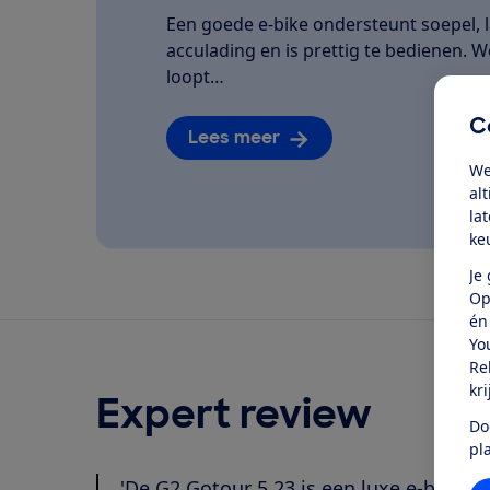
Een goede e-bike ondersteunt soepel, la
acculading en is prettig te bedienen. We
loopt…
C
Lees meer
We
al
la
ke
Je
Op
én
Yo
Re
kr
Expert review
Do
pl
'De G2 Gotour 5.23 is een luxe e-bike va