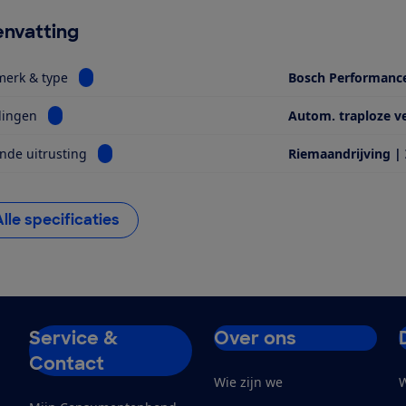
nvatting
Bekijk informatie voor Motor, merk & type
merk & type
Bosch Performanc
Bekijk informatie voor Versnellingen
lingen
Autom. traploze v
Bekijk informatie voor Opvallende uitrusting
nde uitrusting
Riemaandrijving |
Alle specificaties
Service &
Over ons
Contact
Wie zijn we
W