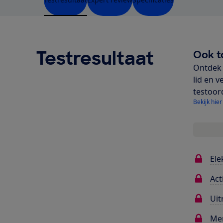
Testresultaat
Ook t
Ontdek 
lid en v
testoor
Bekijk hier
Ele
Act
Uit
Me