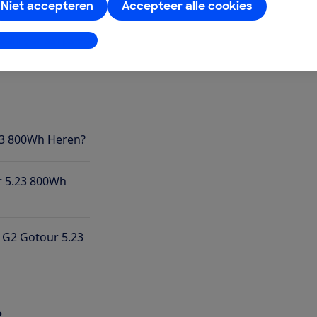
Niet accepteren
Accepteer alle cookies
e ideale e-bike?'
stellingen aanpassen
.23 800Wh Heren?
ur 5.23 800Wh
 G2 Gotour 5.23
?