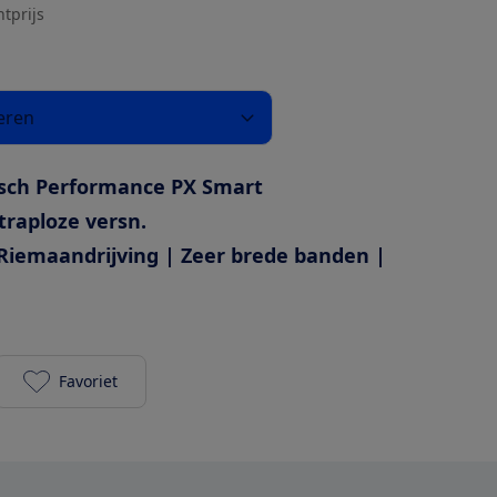
htprijs
eren
sch Performance PX Smart
traploze versn.
Riemaandrijving | Zeer brede banden |
Favoriet
Flyer G2 Gotour 5.23 800Wh Heren toevoegen aan j