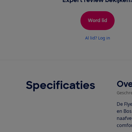
Word lid
Al lid? Log in
Specificaties
Ove
Geschr
De Fly
en Bos
naafve
comfor