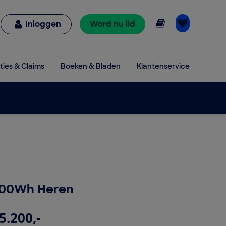
Online lezen
Inloggen
Word nu lid
ties & Claims
Boeken & Bladen
Klantenservice
800Wh Heren
5.200,-