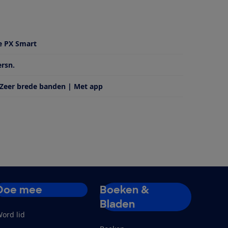
e PX Smart
ersn.
 Zeer brede banden | Met app
Doe mee
Boeken &
Bladen
ord lid