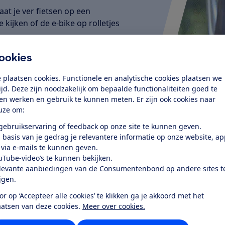
at je ver fietsen op een
 kijken of de e-bike op rolletjes
ookies
 plaatsen cookies. Functionele en analytische cookies plaatsen we
tijd. Deze zijn noodzakelijk om bepaalde functionaliteiten goed te
ten werken en gebruik te kunnen meten. Er zijn ook cookies naar
uze om:
 gebruikservaring of feedback op onze site te kunnen geven.
 basis van je gedrag je relevantere informatie op onze website, a
 via e-mails te kunnen geven.
uTube-video’s te kunnen bekijken.
levante aanbiedingen van de Consumentenbond op andere sites t
ijgen.
or op ‘Accepteer alle cookies’ te klikken ga je akkoord met het
aatsen van deze cookies.
Meer over cookies.
n Flyer. Hij combineert krachtige