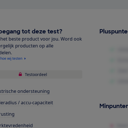
oegang tot deze test?
Pluspunt
het beste product voor jou. Word ook
ergelijk producten op alle
delen.
 hoe wij testen
Testoordeel
ktrische ondersteuning
ieradius / accu-capaciteit
Minpunte
rusting
rktevredenheid