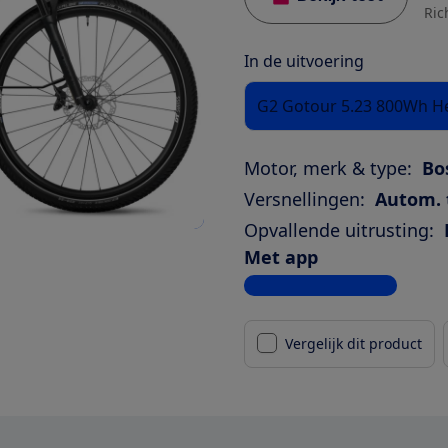
Ric
In de uitvoering
G2 Gotour 5.23 800Wh H
Motor, merk & type:
Bo
Versnellingen:
Autom. 
Opvallende uitrusting:
Met app
Bekijk alle specificaties
Vergelijk dit product