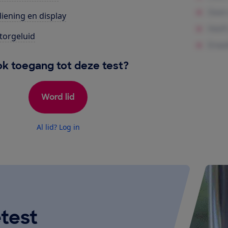
iening en display
orgeluid
k toegang tot deze test?
Word lid
Al lid? Log in
test