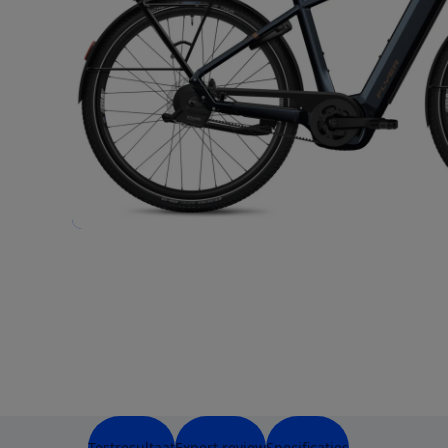
Testresultaat
Expert review
Specificaties