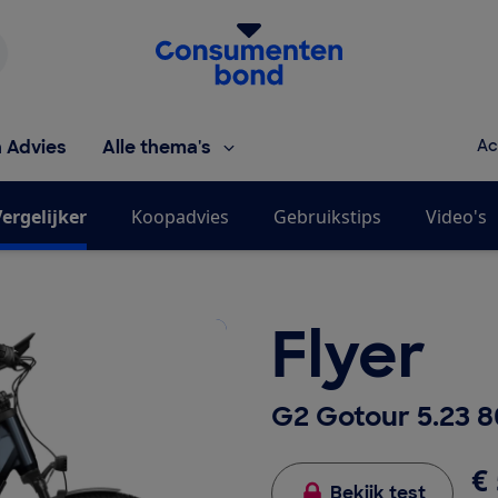
Homepage van de Consumentenbond
h Advies
Alle thema's
Ac
ergelijker
Koopadvies
Gebruikstips
Video's
Flyer
G2 Gotour 5.23 
€ 
Bekijk test