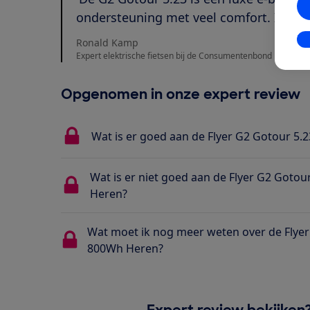
ondersteuning met veel comfort. Is dit d
In
Ronald Kamp
Expert elektrische fietsen bij de Consumentenbond
Opgenomen in onze expert review
Wat is er goed aan de Flyer G2 Gotour 5
Wat is er niet goed aan de Flyer G2 Goto
Heren?
Wat moet ik nog meer weten over de Flyer
800Wh Heren?
Expert review bekijken