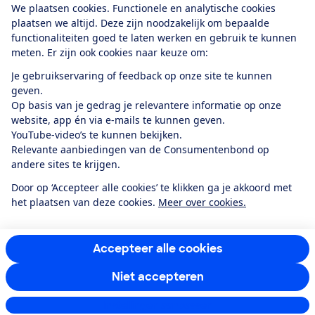
We plaatsen cookies. Functionele en analytische cookies
plaatsen we altijd. Deze zijn noodzakelijk om bepaalde
functionaliteiten goed te laten werken en gebruik te kunnen
meten. Er zijn ook cookies naar keuze om:
Alles over de
Consumentenbond-
Je gebruikservaring of feedback op onze site te kunnen
app
geven.
Op basis van je gedrag je relevantere informatie op onze
website, app én via e-mails te kunnen geven.
Algemene Voorwaarden
Privacyverklaring
YouTube-video’s te kunnen bekijken.
Cookiebeleid
Privacyvoorkeuren
Wijzigen & opzeggen
Relevante aanbiedingen van de Consumentenbond op
Toegankelijkheid
andere sites te krijgen.
RSS-feed nieuws
Facebook
Twitter
Instagram
Youtube
LinkedIn
Door op ‘Accepteer alle cookies’ te klikken ga je akkoord met
het plaatsen van deze cookies.
Meer over cookies.
12.901
consumenten
beoordelen de Consumentenbond
met gemiddeld
een
8,4
Accepteer alle cookies
Niet accepteren
Instellingen aanpassen