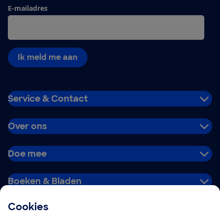
E-mailadres
Ik meld me aan
Service & Contact
Over ons
Doe mee
Boeken & Bladen
Cookies
Download de app