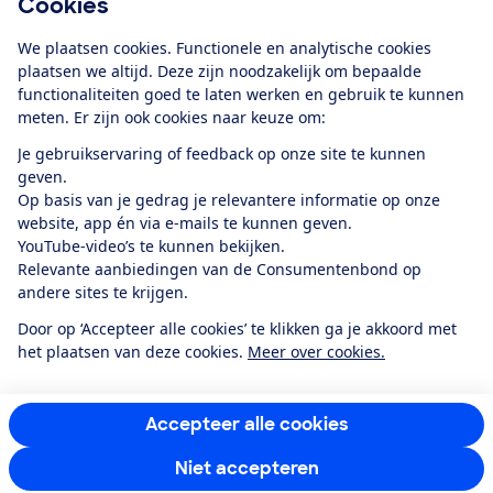
Cookies
Download de app
We plaatsen cookies. Functionele en analytische cookies
plaatsen we altijd. Deze zijn noodzakelijk om bepaalde
functionaliteiten goed te laten werken en gebruik te kunnen
meten. Er zijn ook cookies naar keuze om:
Alles over de
Consumentenbond-
Je gebruikservaring of feedback op onze site te kunnen
app
geven.
Op basis van je gedrag je relevantere informatie op onze
website, app én via e-mails te kunnen geven.
Algemene Voorwaarden
Privacyverklaring
YouTube-video’s te kunnen bekijken.
Cookiebeleid
Privacyvoorkeuren
Wijzigen & opzeggen
Relevante aanbiedingen van de Consumentenbond op
Toegankelijkheid
andere sites te krijgen.
RSS-feed nieuws
Facebook
Twitter
Instagram
Youtube
LinkedIn
Door op ‘Accepteer alle cookies’ te klikken ga je akkoord met
het plaatsen van deze cookies.
Meer over cookies.
12.901
consumenten
beoordelen de Consumentenbond
met gemiddeld
een
8,4
Accepteer alle cookies
Niet accepteren