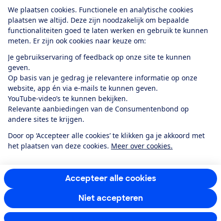
Download de app
We plaatsen cookies. Functionele en analytische cookies
plaatsen we altijd. Deze zijn noodzakelijk om bepaalde
functionaliteiten goed te laten werken en gebruik te kunnen
meten. Er zijn ook cookies naar keuze om:
Alles over de
Consumentenbond-
Je gebruikservaring of feedback op onze site te kunnen
app
geven.
Op basis van je gedrag je relevantere informatie op onze
website, app én via e-mails te kunnen geven.
Algemene Voorwaarden
Privacyverklaring
YouTube-video’s te kunnen bekijken.
Cookiebeleid
Privacyvoorkeuren
Wijzigen & opzeggen
Relevante aanbiedingen van de Consumentenbond op
Toegankelijkheid
andere sites te krijgen.
RSS-feed nieuws
Facebook
Twitter
Instagram
Youtube
LinkedIn
Door op ‘Accepteer alle cookies’ te klikken ga je akkoord met
het plaatsen van deze cookies.
Meer over cookies.
12.901
consumenten
beoordelen de Consumentenbond
met gemiddeld
een
8,4
Accepteer alle cookies
Niet accepteren
Instellingen aanpassen