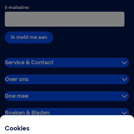
E-mailadres
Ik meld me aan
Service & Contact
Over ons
Doe mee
Boeken & Bladen
Cookies