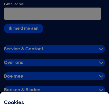
E-mailadres
Ik meld me aan
Service & Contact
Over ons
Doe mee
Boeken & Bladen
Cookies
Download de app