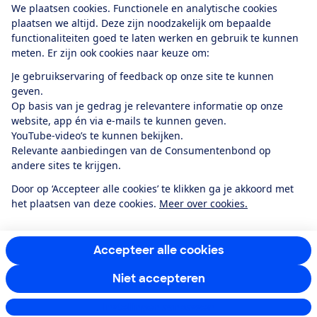
We plaatsen cookies. Functionele en analytische cookies
plaatsen we altijd. Deze zijn noodzakelijk om bepaalde
functionaliteiten goed te laten werken en gebruik te kunnen
meten. Er zijn ook cookies naar keuze om:
Alles over de
Consumentenbond-
Je gebruikservaring of feedback op onze site te kunnen
app
geven.
Op basis van je gedrag je relevantere informatie op onze
website, app én via e-mails te kunnen geven.
Algemene Voorwaarden
Privacyverklaring
YouTube-video’s te kunnen bekijken.
Cookiebeleid
Privacyvoorkeuren
Wijzigen & opzeggen
Relevante aanbiedingen van de Consumentenbond op
Toegankelijkheid
andere sites te krijgen.
RSS-feed nieuws
Facebook
Twitter
Instagram
Youtube
LinkedIn
Door op ‘Accepteer alle cookies’ te klikken ga je akkoord met
het plaatsen van deze cookies.
Meer over cookies.
12.901
consumenten
beoordelen de Consumentenbond
met gemiddeld
een
8,4
Accepteer alle cookies
Niet accepteren
Instellingen aanpassen