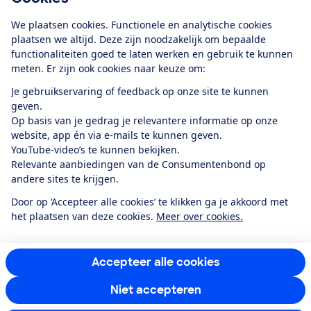
Download de app
We plaatsen cookies. Functionele en analytische cookies
plaatsen we altijd. Deze zijn noodzakelijk om bepaalde
functionaliteiten goed te laten werken en gebruik te kunnen
meten. Er zijn ook cookies naar keuze om:
Alles over de
Consumentenbond-
Je gebruikservaring of feedback op onze site te kunnen
app
geven.
Op basis van je gedrag je relevantere informatie op onze
website, app én via e-mails te kunnen geven.
Algemene Voorwaarden
Privacyverklaring
YouTube-video’s te kunnen bekijken.
Cookiebeleid
Privacyvoorkeuren
Wijzigen & opzeggen
Relevante aanbiedingen van de Consumentenbond op
Toegankelijkheid
andere sites te krijgen.
RSS-feed nieuws
Facebook
Twitter
Instagram
Youtube
LinkedIn
Door op ‘Accepteer alle cookies’ te klikken ga je akkoord met
het plaatsen van deze cookies.
Meer over cookies.
12.901
consumenten
beoordelen de Consumentenbond
met gemiddeld
een
8,4
Accepteer alle cookies
Niet accepteren