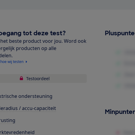
oegang tot deze test?
Pluspunt
het beste product voor jou. Word ook
ergelijk producten op alle
delen.
 hoe wij testen
Testoordeel
ktrische ondersteuning
ieradius / accu-capaciteit
Minpunte
rusting
rktevredenheid