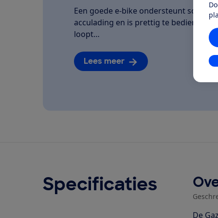
Do
Een goede e-bike ondersteunt soepel, la
pl
acculading en is prettig te bedienen. We
loopt…
Lees meer
In
Specificaties
Ove
Geschr
De Gaz