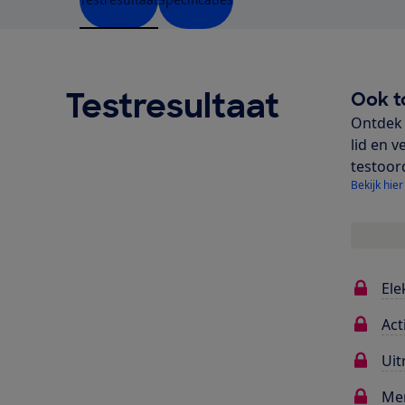
Testresultaat
Ook t
Ontdek 
lid en v
testoor
Bekijk hier
Ele
Act
Uit
Me