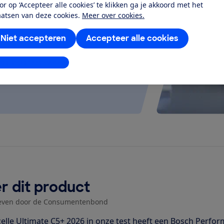
or op ‘Accepteer alle cookies’ te klikken ga je akkoord met het
at je ver fietsen op een
aatsen van deze cookies.
Meer over cookies.
 kijken of de e-bike op rolletjes
Niet accepteren
Accepteer alle cookies
stellingen aanpassen
r dit product
even door de Consumentenbond
elle Ultimate C5+ 2026 in onze test heeft een Bosch Perf