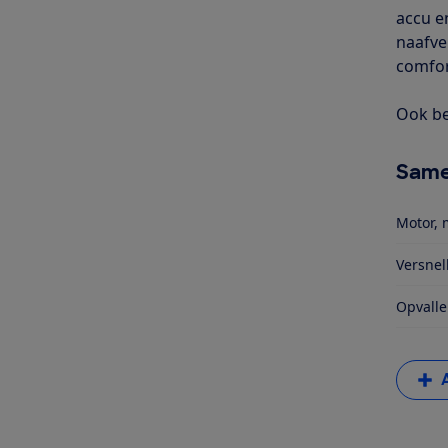
accu e
naafve
comfor
Ook be
Same
Motor, 
Versnel
Opvalle