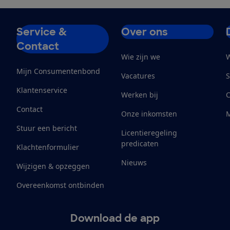
Service &
Over ons
Contact
Wie zijn we
W
Mijn Consumentenbond
Vacatures
S
Klantenservice
Werken bij
Contact
Onze inkomsten
M
Stuur een bericht
Licentieregeling
predicaten
Klachtenformulier
Nieuws
Wijzigen & opzeggen
Overeenkomst ontbinden
Download de app