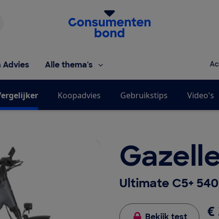
Homepage van de Consumentenbond
h Advies
Alle thema's
Ac
ergelijker
Koopadvies
Gebruikstips
Video's
Gazell
Ultimate C5+ 54
€ 
Bekijk test