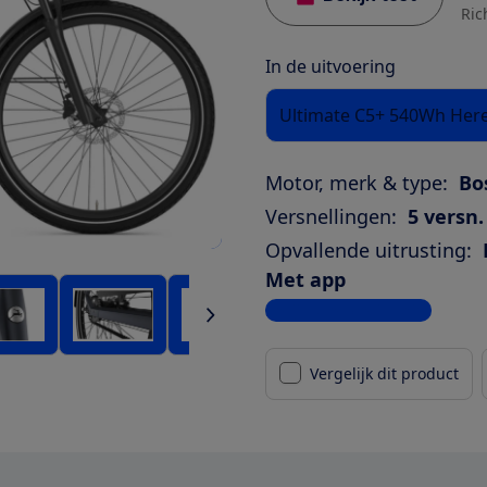
Ric
In de uitvoering
Ultimate C5+ 540Wh Her
Motor, merk & type:
Bo
Versnellingen:
5 versn.
Opvallende uitrusting:
Met app
Bekijk alle specificaties
Vergelijk dit product