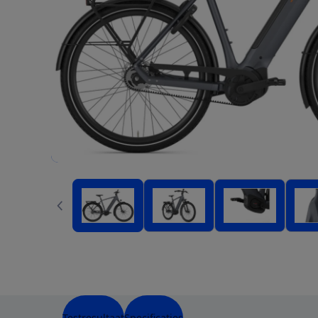
Testresultaat
Specificaties