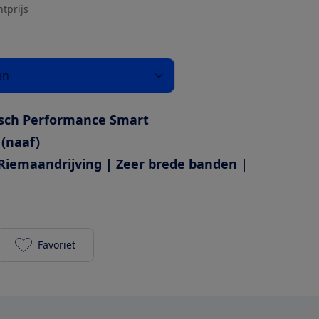
htprijs
en
sch Performance Smart
 (naaf)
Riemaandrijving | Zeer brede banden |
Favoriet
Gazelle Ultimate C5+ 540Wh Heren toevoegen aan j