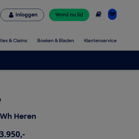
Online lezen
Inloggen
Word nu lid
ties & Claims
Boeken & Bladen
Klantenservice
e
0Wh Heren
3.950,-