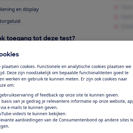
iening en display
orgeluid
k toegang tot deze test?
ookies
Word lid
 plaatsen cookies. Functionele en analytische cookies plaatsen we
tijd. Deze zijn noodzakelijk om bepaalde functionaliteiten goed te
Al lid? Log in
ten werken en gebruik te kunnen meten. Er zijn ook cookies naar
uze om:
 gebruikservaring of feedback op onze site te kunnen geven.
 basis van je gedrag je relevantere informatie op onze website, a
 via e-mails te kunnen geven.
uTube-video’s te kunnen bekijken.
levante aanbiedingen van de Consumentenbond op andere sites t
test
ijgen.