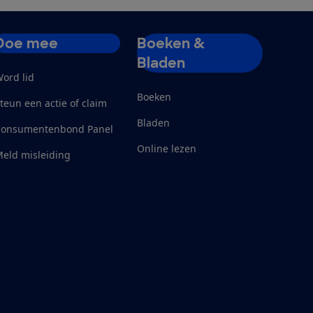
Doe mee
Boeken &
Bladen
ord lid
Boeken
teun een actie of claim
Bladen
Consumentenbond Panel
Online lezen
eld misleiding