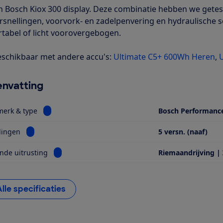
n Bosch Kiox 300 display. Deze combinatie hebben we getest
rsnellingen, voorvork- en zadelpenvering en hydraulische s
tabel of licht voorovergebogen.
schikbaar met andere accu's:
Ultimate C5+ 600Wh Heren
,
nvatting
Bekijk informatie voor Motor, merk & type
merk & type
Bosch Performanc
Bekijk informatie voor Versnellingen
lingen
5 versn. (naaf)
Bekijk informatie voor Opvallende uitrusting
nde uitrusting
Riemaandrijving |
Alle specificaties