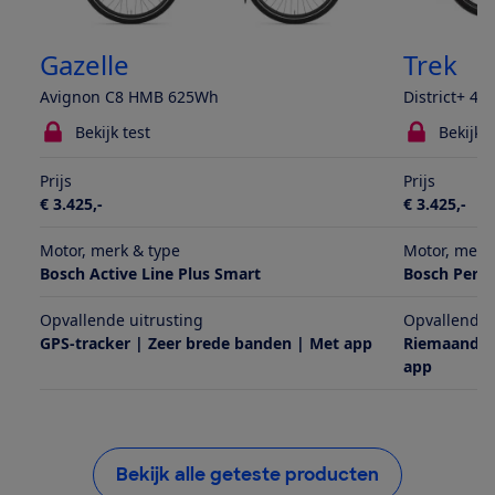
Gazelle
Trek
Avignon C8 HMB 625Wh
District+ 4
Bekijk test
Bekijk t
Prijs
Prijs
€ 3.425,-
€ 3.425,-
Motor, merk & type
Motor, merk
Bosch Active Line Plus Smart
Bosch Perf
Opvallende uitrusting
Opvallende 
GPS-tracker | Zeer brede banden | Met app
Riemaandrij
app
Bekijk alle geteste producten