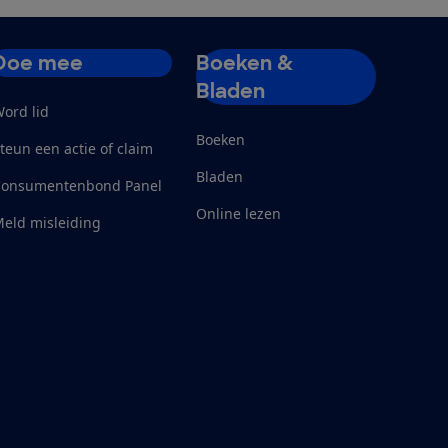
Doe mee
Boeken &
Bladen
ord lid
Boeken
teun een actie of claim
Bladen
Consumentenbond Panel
Online lezen
eld misleiding