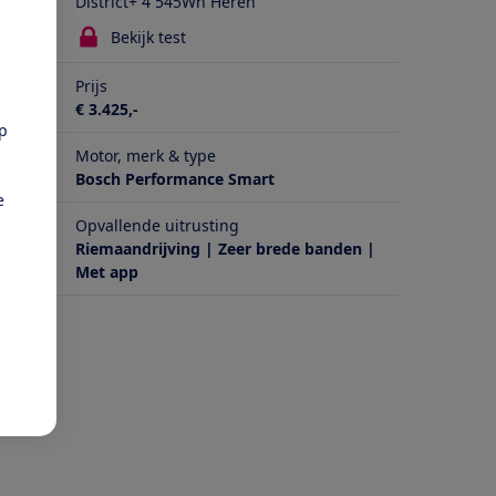
District+ 4 545Wh Heren
Bekijk test
Prijs
€ 3.425,-
pp
Motor, merk & type
Bosch Performance Smart
e
Opvallende uitrusting
anden |
Riemaandrijving | Zeer brede banden |
Met app