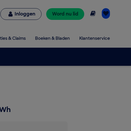
Online lezen
Inloggen
Word nu lid
ties & Claims
Boeken & Bladen
Klantenservice
0Wh