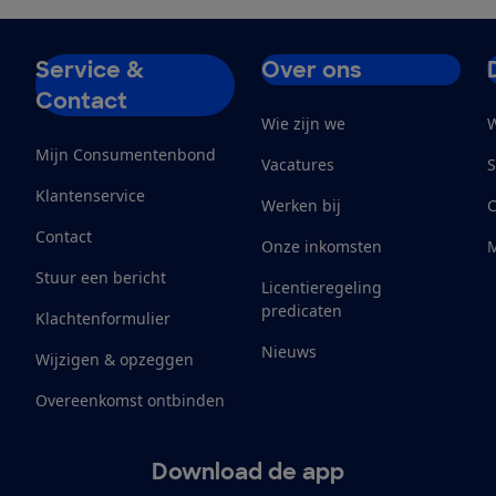
Service &
Over ons
Contact
Wie zijn we
W
Mijn Consumentenbond
Vacatures
S
Klantenservice
Werken bij
Contact
Onze inkomsten
M
Stuur een bericht
Licentieregeling
predicaten
Klachtenformulier
Nieuws
Wijzigen & opzeggen
Overeenkomst ontbinden
Download de app