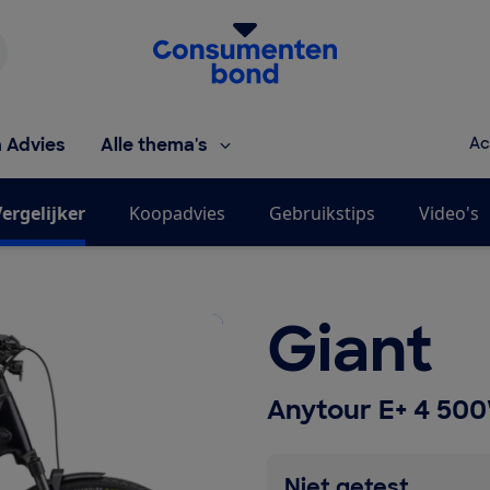
Homepage van de Consumentenbond
h Advies
Alle thema's
Ac
ergelijker
Koopadvies
Gebruikstips
Video's
Giant
Anytour E+ 4 50
Niet getest