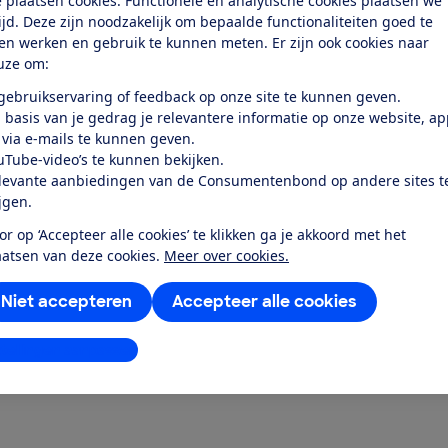
 plaatsen cookies. Functionele en analytische cookies plaatsen we
C8 HMB 625Wh
District+ 4 545Wh
tijd. Deze zijn noodzakelijk om bepaalde functionaliteiten goed te
k test
Bekijk test
ten werken en gebruik te kunnen meten. Er zijn ook cookies naar
uze om:
Prijs
 gebruikservaring of feedback op onze site te kunnen geven.
€ 3.425,-
 basis van je gedrag je relevantere informatie op onze website, a
 via e-mails te kunnen geven.
rk & type
Motor, merk & type
uTube-video’s te kunnen bekijken.
ive Line Plus Smart
Bosch Performance Smart
levante aanbiedingen van de Consumentenbond op andere sites t
ijgen.
e uitrusting
Opvallende uitrusting
er | Zeer brede banden | Met
Riemaandrijving | Zeer brede b
or op ‘Accepteer alle cookies’ te klikken ga je akkoord met het
Met app
aatsen van deze cookies.
Meer over cookies.
Niet accepteren
Accepteer alle cookies
k alle geteste producten
stellingen aanpassen