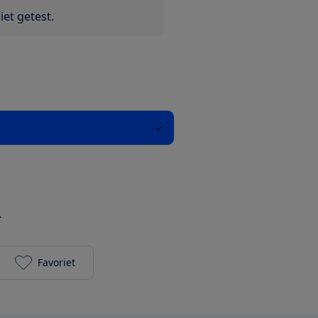
et getest.
-
Favoriet
Giant Anytour E+ 4 500Wh toevoegen aan je favori