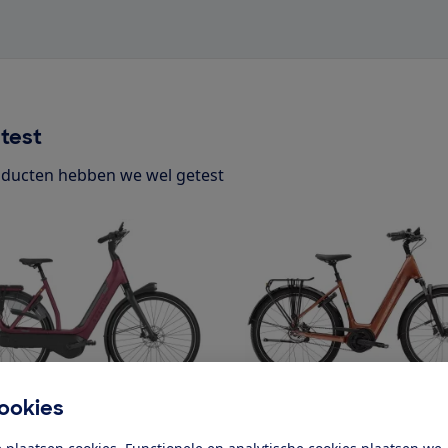
test
ducten hebben we wel getest
ookies
le
Trek