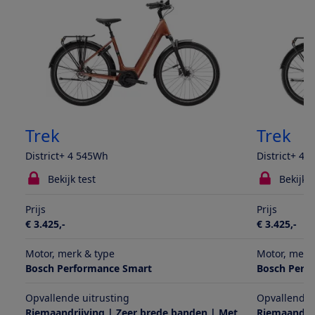
Trek
Trek
District+ 4 545Wh
District+ 4
Bekijk test
Bekijk t
Prijs
Prijs
€ 3.425,-
€ 3.425,-
Motor, merk & type
Motor, merk
Bosch Performance Smart
Bosch Perf
Opvallende uitrusting
Opvallende 
Riemaandrijving | Zeer brede banden | Met
Riemaandrij