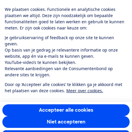
Download de app
We plaatsen cookies. Functionele en analytische cookies
plaatsen we altijd. Deze zijn noodzakelijk om bepaalde
functionaliteiten goed te laten werken en gebruik te kunnen
meten. Er zijn ook cookies naar keuze om:
Alles over de
Consumentenbond-
Je gebruikservaring of feedback op onze site te kunnen
app
geven.
Op basis van je gedrag je relevantere informatie op onze
website, app én via e-mails te kunnen geven.
Algemene Voorwaarden
Privacyverklaring
YouTube-video’s te kunnen bekijken.
Cookiebeleid
Privacyvoorkeuren
Wijzigen & opzeggen
Relevante aanbiedingen van de Consumentenbond op
Toegankelijkheid
andere sites te krijgen.
RSS-feed nieuws
Facebook
Twitter
Instagram
Youtube
LinkedIn
Door op ‘Accepteer alle cookies’ te klikken ga je akkoord met
het plaatsen van deze cookies.
Meer over cookies.
12.901
consumenten
beoordelen de Consumentenbond
met gemiddeld
een
8,4
Accepteer alle cookies
Niet accepteren