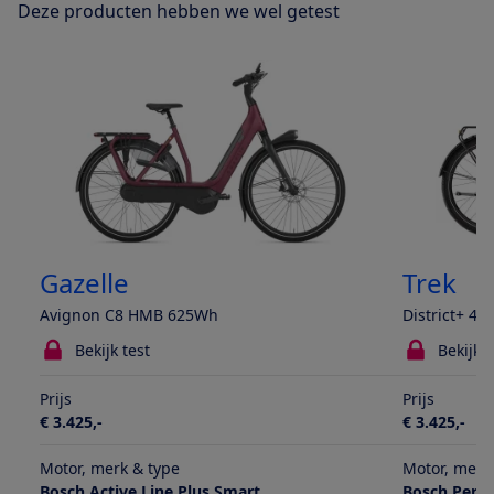
Deze producten hebben we wel getest
Gazelle
Trek
Avignon C8 HMB 625Wh
District+ 4
Bekijk test
Bekijk t
Prijs
Prijs
€ 3.425,-
€ 3.425,-
Motor, merk & type
Motor, merk
Bosch Active Line Plus Smart
Bosch Perf