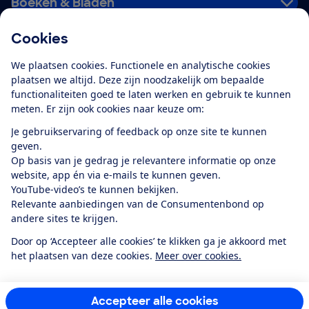
Boeken & Bladen
Cookies
Download de app
We plaatsen cookies. Functionele en analytische cookies
plaatsen we altijd. Deze zijn noodzakelijk om bepaalde
functionaliteiten goed te laten werken en gebruik te kunnen
meten. Er zijn ook cookies naar keuze om:
Alles over de
Consumentenbond-
Je gebruikservaring of feedback op onze site te kunnen
app
geven.
Op basis van je gedrag je relevantere informatie op onze
website, app én via e-mails te kunnen geven.
Algemene Voorwaarden
Privacyverklaring
YouTube-video’s te kunnen bekijken.
Cookiebeleid
Privacyvoorkeuren
Wijzigen & opzeggen
Relevante aanbiedingen van de Consumentenbond op
Toegankelijkheid
andere sites te krijgen.
RSS-feed nieuws
Facebook
Twitter
Instagram
Youtube
LinkedIn
Door op ‘Accepteer alle cookies’ te klikken ga je akkoord met
het plaatsen van deze cookies.
Meer over cookies.
12.901
consumenten
beoordelen de Consumentenbond
met gemiddeld
een
8,4
Accepteer alle cookies