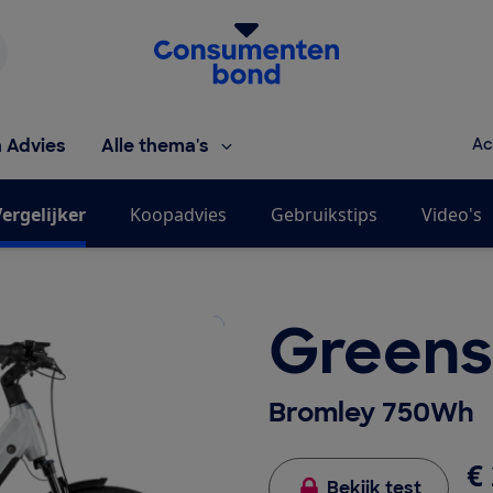
Homepage van de Consumentenbond
h Advies
Alle thema's
Ac
ergelijker
Koopadvies
Gebruikstips
Video's
Greens
Bromley 750Wh
€ 
Bekijk test