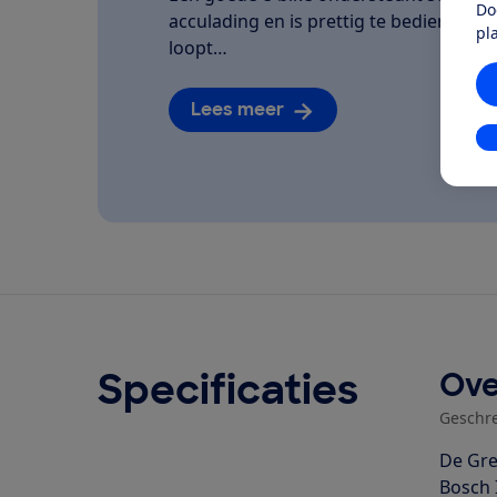
Do
acculading en is prettig te bedienen. We
pl
loopt…
Lees meer
In
Specificaties
Ove
Geschr
De Gre
Bosch 