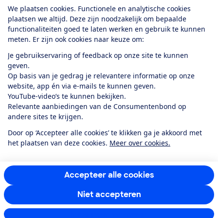
Download de app
We plaatsen cookies. Functionele en analytische cookies
plaatsen we altijd. Deze zijn noodzakelijk om bepaalde
functionaliteiten goed te laten werken en gebruik te kunnen
meten. Er zijn ook cookies naar keuze om:
Alles over de
Consumentenbond-
Je gebruikservaring of feedback op onze site te kunnen
app
geven.
Op basis van je gedrag je relevantere informatie op onze
website, app én via e-mails te kunnen geven.
Algemene Voorwaarden
Privacyverklaring
YouTube-video’s te kunnen bekijken.
Cookiebeleid
Privacyvoorkeuren
Wijzigen & opzeggen
Relevante aanbiedingen van de Consumentenbond op
Toegankelijkheid
andere sites te krijgen.
RSS-feed nieuws
Facebook
Twitter
Instagram
Youtube
LinkedIn
Door op ‘Accepteer alle cookies’ te klikken ga je akkoord met
het plaatsen van deze cookies.
Meer over cookies.
12.901
consumenten
beoordelen de Consumentenbond
met gemiddeld
een
8,4
Accepteer alle cookies
Niet accepteren
Instellingen aanpassen