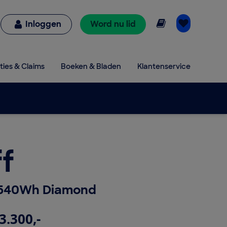
Online lezen
Inloggen
Word nu lid
ties & Claims
Boeken & Bladen
Klantenservice
f
 540Wh Diamond
3.300,-