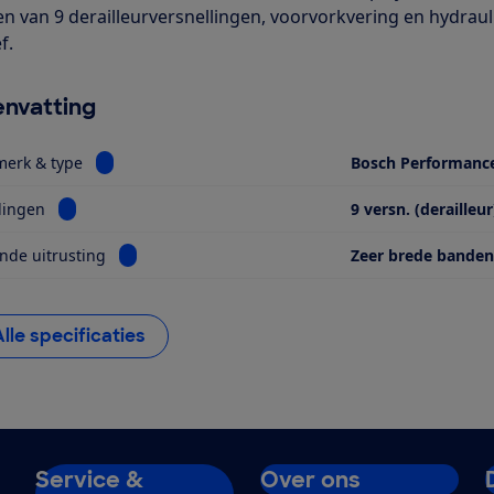
en van 9 derailleurversnellingen, voorvorkvering en hydraul
f.
nvatting
Bekijk informatie voor Motor, merk & type
merk & type
Bosch Performanc
Bekijk informatie voor Versnellingen
lingen
9 versn. (derailleur
Bekijk informatie voor Opvallende uitrusting
nde uitrusting
Zeer brede banden
Alle specificaties
Service &
Over ons