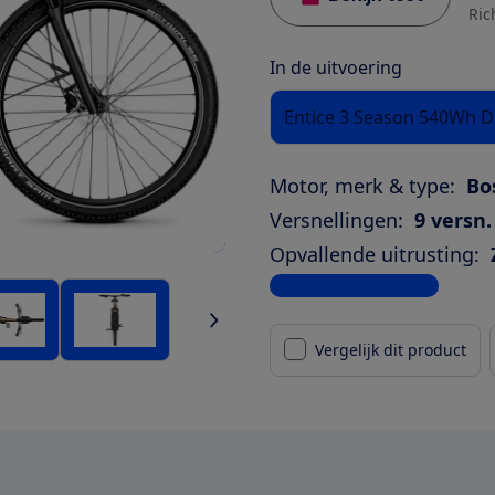
Ric
In de uitvoering
Entice 3 Season 540Wh 
Motor, merk & type:
Bo
Versnellingen:
9 versn.
Opvallende uitrusting:
Bekijk alle specificaties
Vergelijk dit product