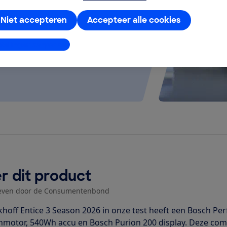
 kijken of de e-bike op rolletjes
Niet accepteren
Accepteer alle cookies
stellingen aanpassen
r dit product
even door de Consumentenbond
khoff Entice 3 Season 2026 in onze test heeft een Bosch 
motor, 540Wh accu en Bosch Purion 200 display. Deze comb