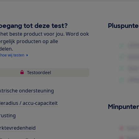
oegang tot deze test?
Pluspunt
het beste product voor jou. Word ook
ergelijk producten op alle
delen.
 hoe wij testen
Testoordeel
ktrische ondersteuning
ieradius / accu-capaciteit
Minpunte
rusting
rktevredenheid