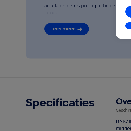
acculading en is prettig te bedienen. We
loopt…
In
Lees meer
Specificaties
Ove
Geschr
De Kal
midden