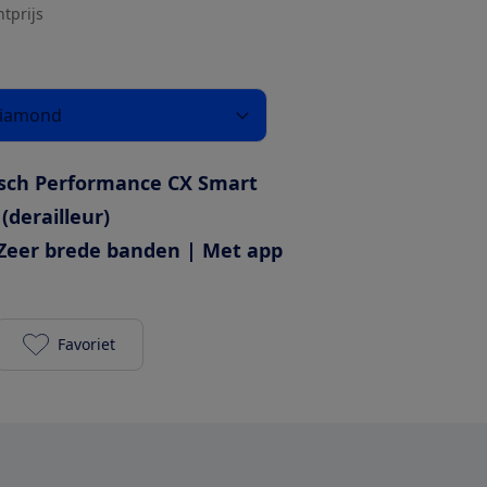
htprijs
Diamond
sch Performance CX Smart
 (derailleur)
Zeer brede banden | Met app
Favoriet
Kalkhoff Entice 3 Season 540Wh Diamond toevoege