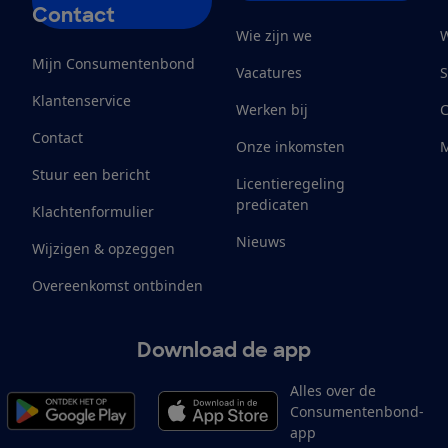
Contact
Wie zijn we
W
Mijn Consumentenbond
Vacatures
S
Klantenservice
Werken bij
Contact
Onze inkomsten
M
Stuur een bericht
Licentieregeling
predicaten
Klachtenformulier
Nieuws
Wijzigen & opzeggen
Overeenkomst ontbinden
Download de app
Alles over de
Consumentenbond-
app