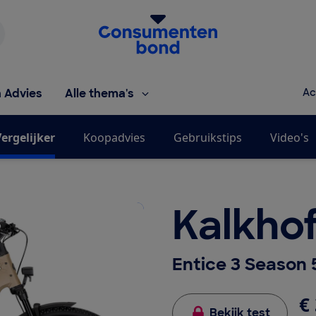
Homepage van de Consumentenbond
h Advies
Alle thema's
Ac
ergelijker
Koopadvies
Gebruikstips
Video's
Kalkhof
Entice 3 Season
€ 
Bekijk test