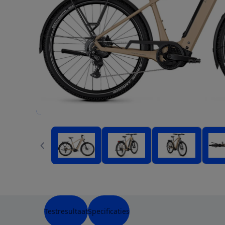
Testresultaat
Specificaties