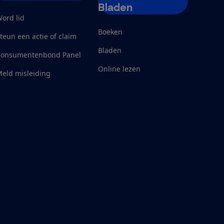
Bladen
ord lid
Boeken
teun een actie of claim
Bladen
Consumentenbond Panel
Online lezen
eld misleiding