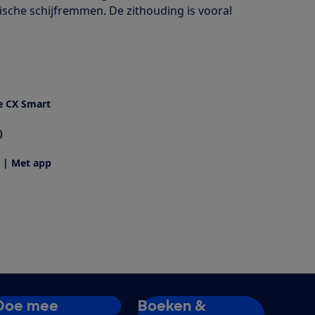
ische schijfremmen. De zithouding is vooral
e CX Smart
)
 | Met app
Doe mee
Boeken &