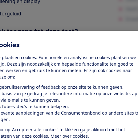
iening en display
orgeluid
k toegang tot deze test?
ookies
Word lid
 plaatsen cookies. Functionele en analytische cookies plaatsen we
tijd. Deze zijn noodzakelijk om bepaalde functionaliteiten goed te
Al lid? Log in
ten werken en gebruik te kunnen meten. Er zijn ook cookies naar
uze om:
 gebruikservaring of feedback op onze site te kunnen geven.
 basis van je gedrag je relevantere informatie op onze website, a
 via e-mails te kunnen geven.
uTube-video’s te kunnen bekijken.
levante aanbiedingen van de Consumentenbond op andere sites t
test
ijgen.
or op ‘Accepteer alle cookies’ te klikken ga je akkoord met het
aatsen van deze cookies.
Meer over cookies.
at je ver fietsen op een