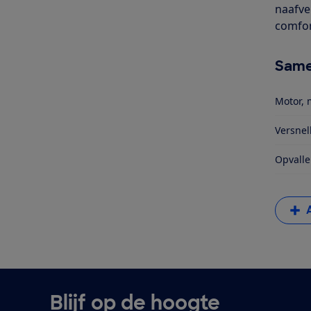
naafve
comfort
Same
Motor, 
Versnel
Opvalle
Blijf op de hoogte