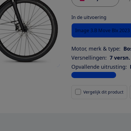
In de uitvoering
Image 3.B Move Blx 202
Motor, merk & type:
Bo
Versnellingen:
7 versn.
Opvallende uitrusting:
Bekijk alle specificaties
Vergelijk dit product