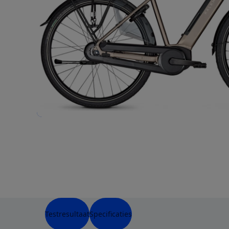
Testresultaat
Specificaties