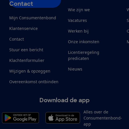
Contact
Wie zijn we
W
Mijn Consumentenbond
Vacatures
S
Klantenservice
Werken bij
Contact
Onze inkomsten
M
Stuur een bericht
Licentieregeling
predicaten
Klachtenformulier
Nieuws
Wijzigen & opzeggen
Overeenkomst ontbinden
Download de app
Alles over de
Consumentenbond-
app