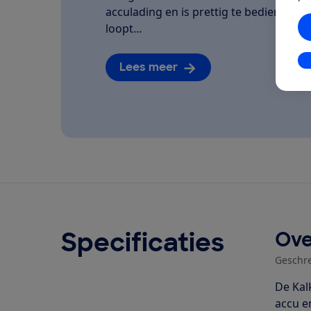
acculading en is prettig te bedienen. We
loopt…
In
Lees meer
Specificaties
Ove
Geschr
De Kal
accu e