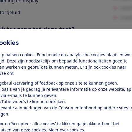
iening en display
orgeluid
k toegang tot deze test?
ookies
Word lid
 plaatsen cookies. Functionele en analytische cookies plaatsen we
tijd. Deze zijn noodzakelijk om bepaalde functionaliteiten goed te
Al lid? Log in
ten werken en gebruik te kunnen meten. Er zijn ook cookies naar
uze om:
 gebruikservaring of feedback op onze site te kunnen geven.
 basis van je gedrag je relevantere informatie op onze website, a
 via e-mails te kunnen geven.
uTube-video’s te kunnen bekijken.
levante aanbiedingen van de Consumentenbond op andere sites t
test
ijgen.
or op ‘Accepteer alle cookies’ te klikken ga je akkoord met het
at je ver fietsen op een
aatsen van deze cookies.
Meer over cookies.