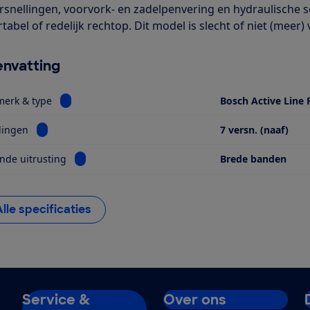
rsnellingen, voorvork- en zadelpenvering en hydraulische s
abel of redelijk rechtop. Dit model is slecht of niet (meer) 
nvatting
Bekijk informatie voor Motor, merk & type
merk & type
Bosch Active Line 
Bekijk informatie voor Versnellingen
lingen
7 versn. (naaf)
Bekijk informatie voor Opvallende uitrusting
nde uitrusting
Brede banden
Alle specificaties
Service &
Over ons