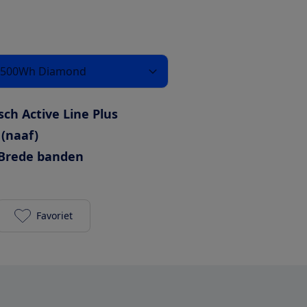
3 500Wh Diamond
sch Active Line Plus
 (naaf)
Brede banden
Favoriet
Kalkhoff Image 3.B Move Blx 2023 500Wh Diamond 