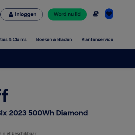
Online lezen
Inloggen
Word nu lid
ties & Claims
Boeken & Bladen
Klantenservice
f
Blx 2023 500Wh Diamond
js niet beschikbaar