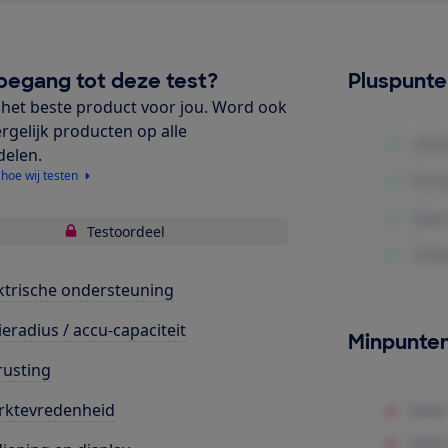
oegang tot deze test?
Pluspunt
het beste product voor jou. Word ook
ergelijk producten op alle
delen.
 hoe wij testen
Testoordeel
ktrische ondersteuning
ieradius / accu-capaciteit
Minpunte
rusting
rktevredenheid