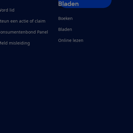
Bladen
ord lid
Boeken
teun een actie of claim
Bladen
Consumentenbond Panel
Online lezen
eld misleiding