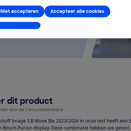
 kijken of de e-bike op rolletjes
Niet accepteren
Accepteer alle cookies
stellingen aanpassen
r dit product
even door de Consumentenbond
khoff Image 3.B Move Blx 2023/2024 in onze test heeft een
n Bosch Purion display. Deze combinatie hebben we getest. 