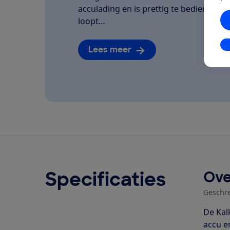
acculading en is prettig te bedienen. We
loopt…
In
Lees meer
Specificaties
Ove
Geschr
De Kal
accu e