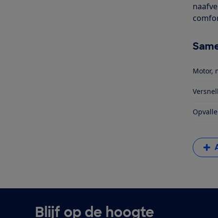
naafve
comfort
Same
Motor, 
Versnel
Opvalle
Blijf op de hoogte