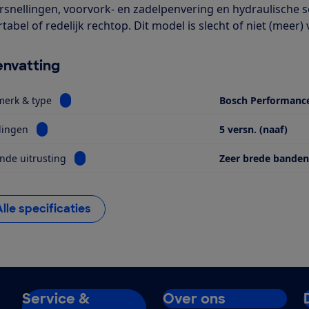
rsnellingen, voorvork- en zadelpenvering en hydraulische s
abel of redelijk rechtop. Dit model is slecht of niet (meer) 
nvatting
Bekijk informatie voor Motor, merk & type
merk & type
Bosch Performanc
Bekijk informatie voor Versnellingen
lingen
5 versn. (naaf)
Bekijk informatie voor Opvallende uitrusting
nde uitrusting
Zeer brede banden
Alle specificaties
Service &
Over ons