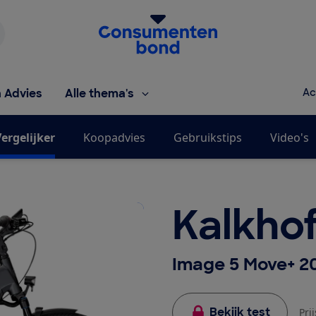
Homepage van de Consumentenbond
h Advies
Alle thema's
Ac
ergelijker
Koopadvies
Gebruikstips
Video's
Kalkhof
Image 5 Move+ 
Bekijk test
Pri