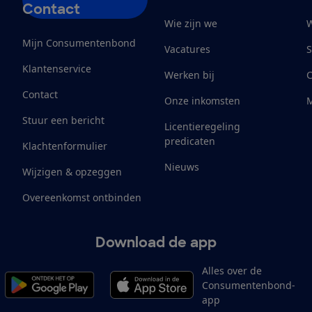
Contact
Wie zijn we
W
Mijn Consumentenbond
Vacatures
S
Klantenservice
Werken bij
Contact
Onze inkomsten
M
Stuur een bericht
Licentieregeling
predicaten
Klachtenformulier
Nieuws
Wijzigen & opzeggen
Overeenkomst ontbinden
Download de app
Alles over de
Consumentenbond-
app