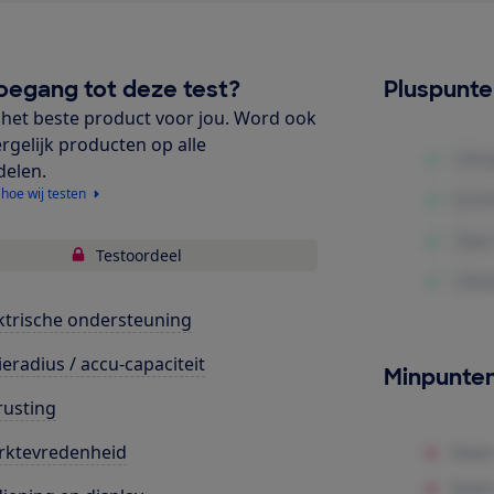
oegang tot deze test?
Pluspunt
het beste product voor jou. Word ook
ergelijk producten op alle
delen.
 hoe wij testen
Testoordeel
ktrische ondersteuning
ieradius / accu-capaciteit
Minpunte
rusting
rktevredenheid