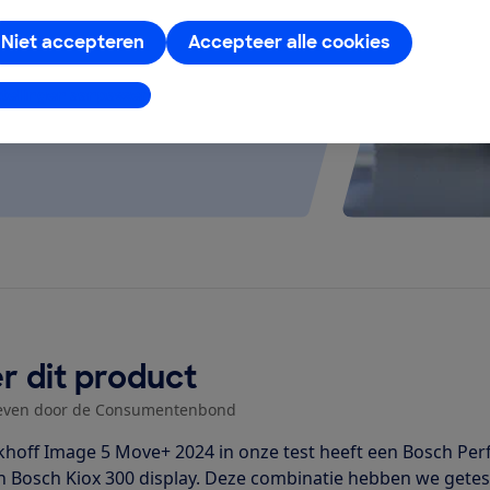
 kijken of de e-bike op rolletjes
Niet accepteren
Accepteer alle cookies
stellingen aanpassen
r dit product
even door de Consumentenbond
khoff Image 5 Move+ 2024 in onze test heeft een Bosch P
n Bosch Kiox 300 display. Deze combinatie hebben we getest