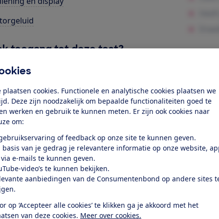
iening en display
orgeluid
k toegang tot deze test?
ookies
Word lid
 plaatsen cookies. Functionele en analytische cookies plaatsen we
tijd. Deze zijn noodzakelijk om bepaalde functionaliteiten goed te
Al lid? Log in
ten werken en gebruik te kunnen meten. Er zijn ook cookies naar
uze om:
 gebruikservaring of feedback op onze site te kunnen geven.
 basis van je gedrag je relevantere informatie op onze website, a
 via e-mails te kunnen geven.
uTube-video’s te kunnen bekijken.
levante aanbiedingen van de Consumentenbond op andere sites t
test
ijgen.
or op ‘Accepteer alle cookies’ te klikken ga je akkoord met het
at je ver fietsen op een
aatsen van deze cookies.
Meer over cookies.