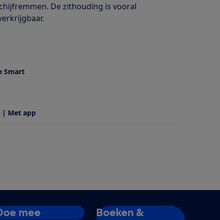
chijfremmen. De zithouding is vooral
verkrijgbaar.
e Smart
 | Met app
Doe mee
Boeken &