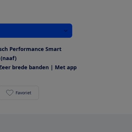
sch Performance Smart
 (naaf)
Zeer brede banden | Met app
Favoriet
Kalkhoff Image 5 Move+ 2024 625Wh toevoegen aan