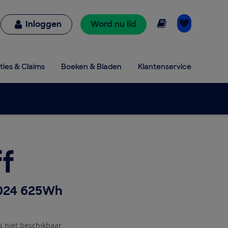
Online lezen
Inloggen
Word nu lid
ties & Claims
Boeken & Bladen
Klantenservice
f
2024 625Wh
js niet beschikbaar