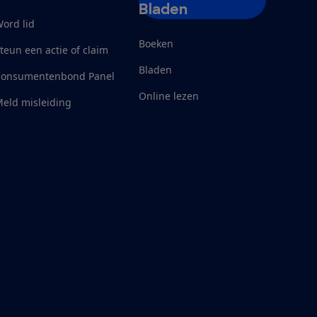
Bladen
ord lid
Boeken
teun een actie of claim
Bladen
Consumentenbond Panel
Online lezen
eld misleiding