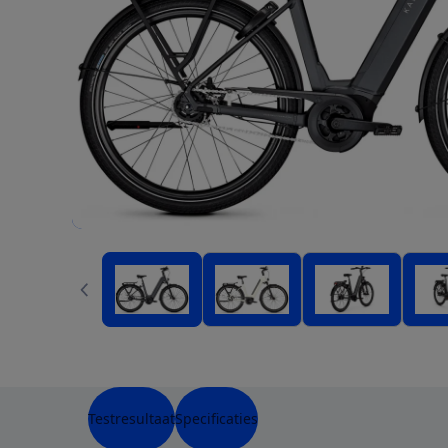
Testresultaat
Specificaties