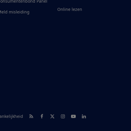
Consumentenbond Panel
Online lezen
eld misleiding
RSS-feed nieuws
Facebook
Twitter
Instagram
Youtube
LinkedIn
ankelijkheid