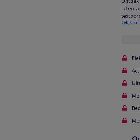
Ontdek 
lid en v
testoor
Bekijk hier
Ele
Act
Uit
Me
Bed
Mot
Oo