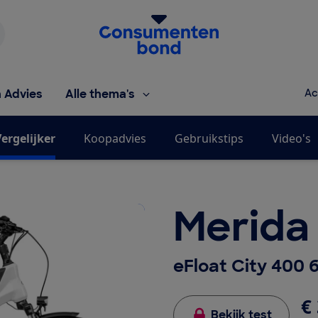
Homepage van de Consumentenbond
h Advies
Alle thema's
Ac
ergelijker
Koopadvies
Gebruikstips
Video's
Merida
eFloat City 400
€ 
Bekijk test