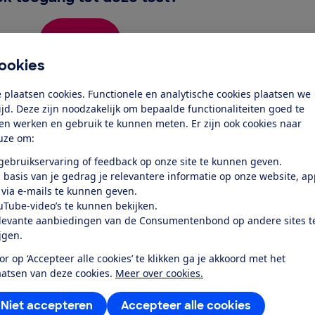
Word lid
ookies
Al lid? Log in
 plaatsen cookies. Functionele en analytische cookies plaatsen we
tijd. Deze zijn noodzakelijk om bepaalde functionaliteiten goed te
ten werken en gebruik te kunnen meten. Er zijn ook cookies naar
uze om:
 gebruikservaring of feedback op onze site te kunnen geven.
 basis van je gedrag je relevantere informatie op onze website, a
 via e-mails te kunnen geven.
test
uTube-video’s te kunnen bekijken.
levante aanbiedingen van de Consumentenbond op andere sites t
ijgen.
at je ver fietsen op een
 kijken of de e-bike op rolletjes
or op ‘Accepteer alle cookies’ te klikken ga je akkoord met het
aatsen van deze cookies.
Meer over cookies.
Niet accepteren
Accepteer alle cookies