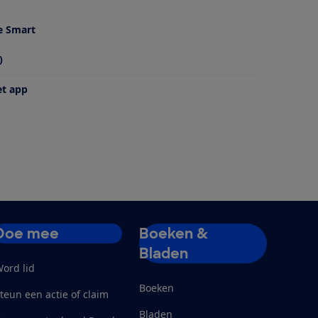
e Smart
)
et app
Doe mee
Boeken &
Bladen
ord lid
Boeken
teun een actie of claim
Bladen