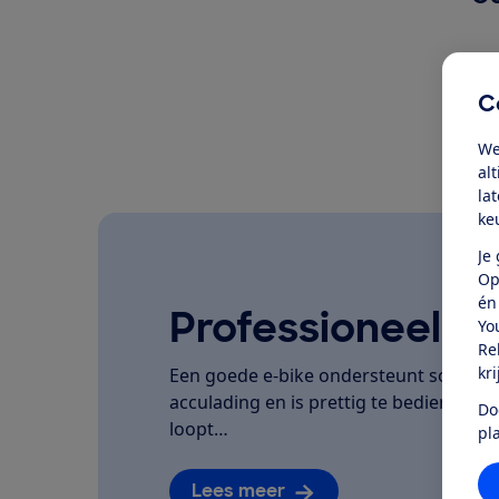
C
We
al
la
ke
Je
Op
én
Professioneel ge
Yo
Re
kr
Een goede e-bike ondersteunt soepel, la
acculading en is prettig te bedienen. We
Do
loopt…
pl
Lees meer