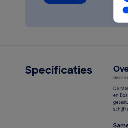
In
Specificaties
Ove
Geschr
De Mer
en Bos
getest
schijf
Same