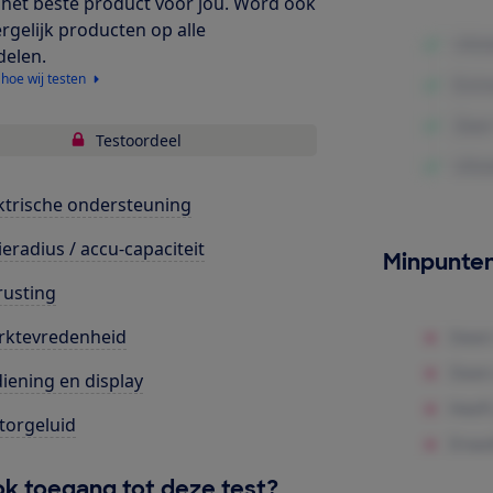
het beste product voor jou. Word ook
ergelijk producten op alle
delen.
 hoe wij testen
Testoordeel
ktrische ondersteuning
ieradius / accu-capaciteit
Minpunte
rusting
rktevredenheid
iening en display
orgeluid
k toegang tot deze test?