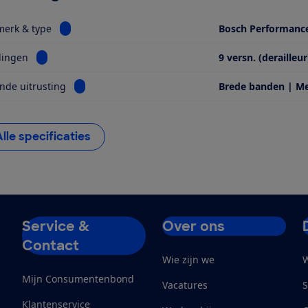
Bekijk informatie voor Motor, merk & type
merk & type
Bosch Performanc
Bekijk informatie voor Versnellingen
lingen
9 versn. (derailleur
Bekijk informatie voor Opvallende uitrusting
nde uitrusting
Brede banden | M
Alle specificaties
Service &
Over ons
Contact
Wie zijn we
W
Mijn Consumentenbond
Vacatures
S
Klantenservice