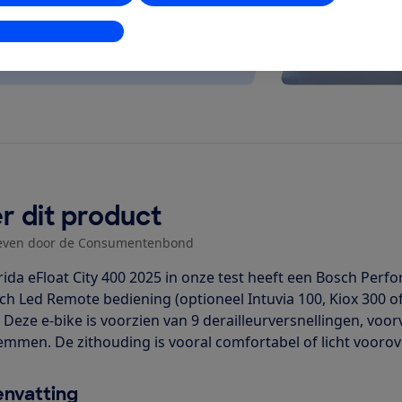
stellingen aanpassen
r dit product
even door de Consumentenbond
ida eFloat City 400 2025 in onze test heeft een Bosch Pe
ch Led Remote bediening (optioneel Intuvia 100, Kiox 300 o
. Deze e-bike is voorzien van 9 derailleurversnellingen, voo
remmen. De zithouding is vooral comfortabel of licht voor
nvatting