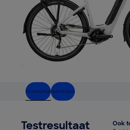
Testresultaat
Specificaties
Testresultaat
Ook t