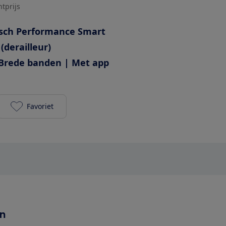
htprijs
sch Performance Smart
 (derailleur)
Brede banden | Met app
Favoriet
Merida eFloat City 400 625Wh toevoegen aan je fav
en