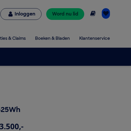
Online lezen
Inloggen
Word nu lid
ties & Claims
Boeken & Bladen
Klantenservice
 625Wh
3.500,-