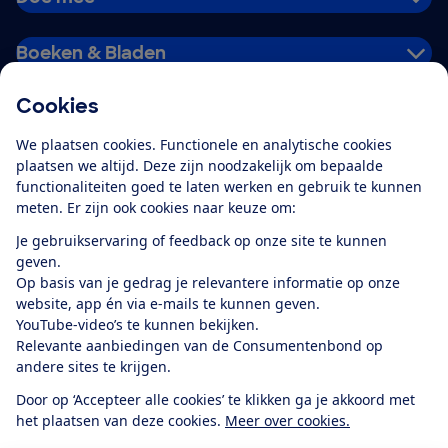
Boeken & Bladen
Cookies
Download de app
We plaatsen cookies. Functionele en analytische cookies
plaatsen we altijd. Deze zijn noodzakelijk om bepaalde
functionaliteiten goed te laten werken en gebruik te kunnen
meten. Er zijn ook cookies naar keuze om:
Alles over de
Consumentenbond-
Je gebruikservaring of feedback op onze site te kunnen
app
geven.
Op basis van je gedrag je relevantere informatie op onze
website, app én via e-mails te kunnen geven.
Algemene Voorwaarden
Privacyverklaring
YouTube-video’s te kunnen bekijken.
Cookiebeleid
Privacyvoorkeuren
Wijzigen & opzeggen
Relevante aanbiedingen van de Consumentenbond op
Toegankelijkheid
andere sites te krijgen.
RSS-feed nieuws
Facebook
Twitter
Instagram
Youtube
LinkedIn
Door op ‘Accepteer alle cookies’ te klikken ga je akkoord met
het plaatsen van deze cookies.
Meer over cookies.
12.901
consumenten
beoordelen de Consumentenbond
met gemiddeld
een
8,4