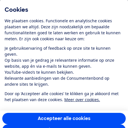
Cookies
Download de app
We plaatsen cookies. Functionele en analytische cookies
plaatsen we altijd. Deze zijn noodzakelijk om bepaalde
functionaliteiten goed te laten werken en gebruik te kunnen
meten. Er zijn ook cookies naar keuze om:
Alles over de
Consumentenbond-
Je gebruikservaring of feedback op onze site te kunnen
app
geven.
Op basis van je gedrag je relevantere informatie op onze
website, app én via e-mails te kunnen geven.
Algemene Voorwaarden
Privacyverklaring
YouTube-video’s te kunnen bekijken.
Cookiebeleid
Privacyvoorkeuren
Wijzigen & opzeggen
Relevante aanbiedingen van de Consumentenbond op
Toegankelijkheid
andere sites te krijgen.
RSS-feed nieuws
Facebook
Twitter
Instagram
Youtube
LinkedIn
Door op ‘Accepteer alle cookies’ te klikken ga je akkoord met
het plaatsen van deze cookies.
Meer over cookies.
12.901
consumenten
beoordelen de Consumentenbond
met gemiddeld
een
8,4
Accepteer alle cookies