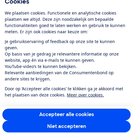
Cookies
Download de app
We plaatsen cookies. Functionele en analytische cookies
plaatsen we altijd. Deze zijn noodzakelijk om bepaalde
functionaliteiten goed te laten werken en gebruik te kunnen
meten. Er zijn ook cookies naar keuze om:
Alles over de
Consumentenbond-
Je gebruikservaring of feedback op onze site te kunnen
app
geven.
Op basis van je gedrag je relevantere informatie op onze
website, app én via e-mails te kunnen geven.
Algemene Voorwaarden
Privacyverklaring
YouTube-video’s te kunnen bekijken.
Cookiebeleid
Privacyvoorkeuren
Wijzigen & opzeggen
Relevante aanbiedingen van de Consumentenbond op
Toegankelijkheid
andere sites te krijgen.
RSS-feed nieuws
Facebook
Twitter
Instagram
Youtube
LinkedIn
Door op ‘Accepteer alle cookies’ te klikken ga je akkoord met
het plaatsen van deze cookies.
Meer over cookies.
12.901
consumenten
beoordelen de Consumentenbond
met gemiddeld
een
8,4
Accepteer alle cookies
Niet accepteren