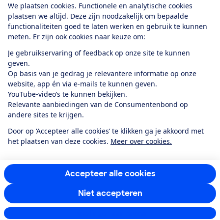
We plaatsen cookies. Functionele en analytische cookies
plaatsen we altijd. Deze zijn noodzakelijk om bepaalde
functionaliteiten goed te laten werken en gebruik te kunnen
meten. Er zijn ook cookies naar keuze om:
Alles over de
Consumentenbond-
Je gebruikservaring of feedback op onze site te kunnen
app
geven.
Op basis van je gedrag je relevantere informatie op onze
website, app én via e-mails te kunnen geven.
Algemene Voorwaarden
Privacyverklaring
YouTube-video’s te kunnen bekijken.
Cookiebeleid
Privacyvoorkeuren
Wijzigen & opzeggen
Relevante aanbiedingen van de Consumentenbond op
Toegankelijkheid
andere sites te krijgen.
RSS-feed nieuws
Facebook
Twitter
Instagram
Youtube
LinkedIn
Door op ‘Accepteer alle cookies’ te klikken ga je akkoord met
het plaatsen van deze cookies.
Meer over cookies.
12.901
consumenten
beoordelen de Consumentenbond
met gemiddeld
een
8,4
Accepteer alle cookies
Niet accepteren
Instellingen aanpassen