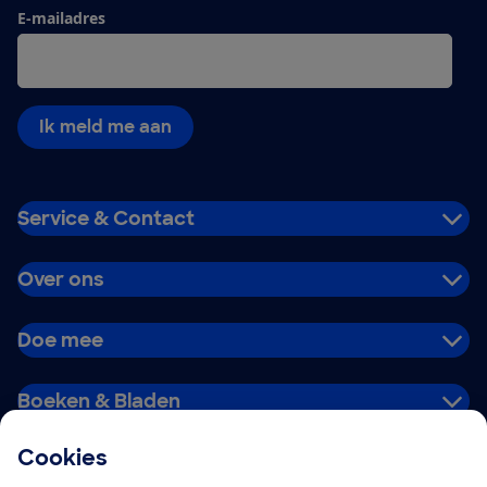
E-mailadres
Ik meld me aan
Service & Contact
Over ons
Doe mee
Boeken & Bladen
Cookies
Download de app