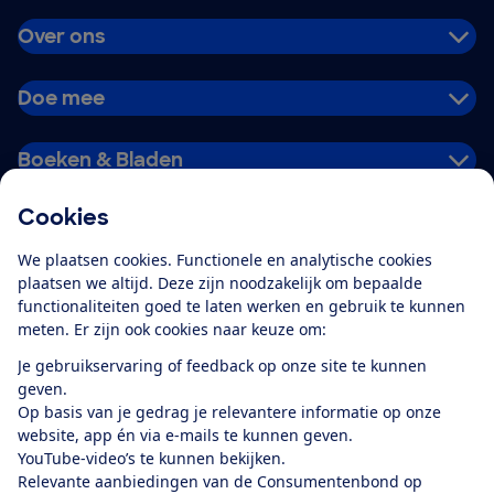
Over ons
Doe mee
Boeken & Bladen
Cookies
Download de app
We plaatsen cookies. Functionele en analytische cookies
plaatsen we altijd. Deze zijn noodzakelijk om bepaalde
functionaliteiten goed te laten werken en gebruik te kunnen
meten. Er zijn ook cookies naar keuze om:
Alles over de
Consumentenbond-
Je gebruikservaring of feedback op onze site te kunnen
app
geven.
Op basis van je gedrag je relevantere informatie op onze
website, app én via e-mails te kunnen geven.
Algemene Voorwaarden
Privacyverklaring
YouTube-video’s te kunnen bekijken.
Cookiebeleid
Privacyvoorkeuren
Wijzigen & opzeggen
Relevante aanbiedingen van de Consumentenbond op
Toegankelijkheid