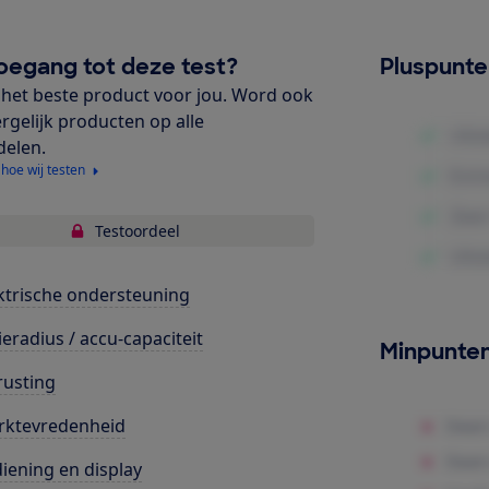
oegang tot deze test?
Pluspunt
het beste product voor jou. Word ook
ergelijk producten op alle
delen.
 hoe wij testen
Testoordeel
ktrische ondersteuning
ieradius / accu-capaciteit
Minpunte
rusting
rktevredenheid
iening en display