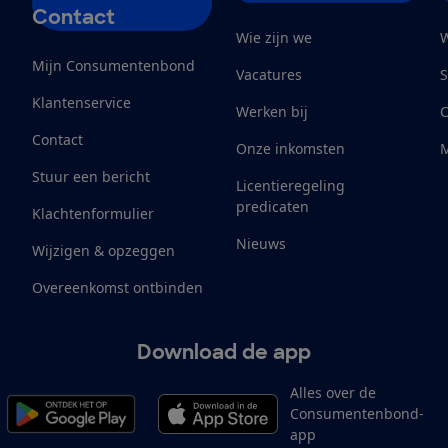
Contact
Wie zijn we
W
Mijn Consumentenbond
Vacatures
S
Klantenservice
Werken bij
Contact
Onze inkomsten
M
Stuur een bericht
Licentieregeling
predicaten
Klachtenformulier
Nieuws
Wijzigen & opzeggen
Overeenkomst ontbinden
Download de app
Alles over de
Consumentenbond-
app