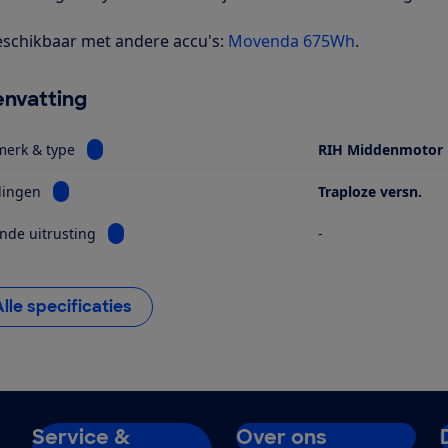
schikbaar met andere accu's:
Movenda 675Wh
.
nvatting
Bekijk informatie voor Motor, merk & type
merk & type
RIH Middenmotor
Bekijk informatie voor Versnellingen
lingen
Traploze versn.
Bekijk informatie voor Opvallende uitrusting
nde uitrusting
-
Alle specificaties
Service &
Over ons