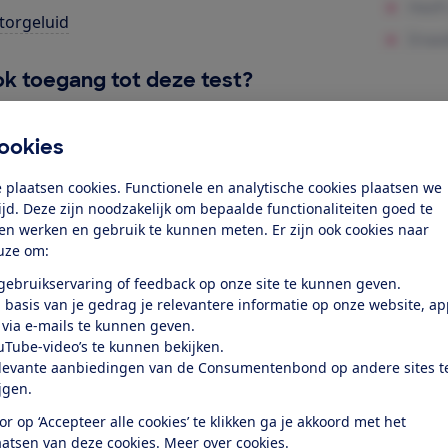
orgeluid
k toegang tot deze test?
Word lid
ookies
 plaatsen cookies. Functionele en analytische cookies plaatsen we
Al lid? Log in
tijd. Deze zijn noodzakelijk om bepaalde functionaliteiten goed te
ten werken en gebruik te kunnen meten. Er zijn ook cookies naar
uze om:
 gebruikservaring of feedback op onze site te kunnen geven.
 basis van je gedrag je relevantere informatie op onze website, a
 via e-mails te kunnen geven.
uTube-video’s te kunnen bekijken.
test
levante aanbiedingen van de Consumentenbond op andere sites t
ijgen.
at je ver fietsen op een
or op ‘Accepteer alle cookies’ te klikken ga je akkoord met het
aatsen van deze cookies.
Meer over cookies.
 kijken of de e-bike op rolletjes