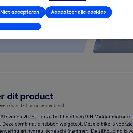
Niet accepteren
Accepteer alle cookies
stellingen aanpassen
r dit product
even door de Consumentenbond
 Movenda 2026 in onze test heeft een RIH Middenmotor mi
y. Deze combinatie hebben we getest. Deze e-bike is voorzie
envering en hydraulische schijfremmen. De zithouding is vo