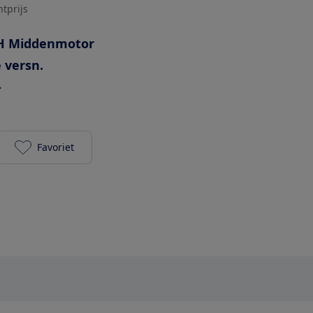
htprijs
H Middenmotor
 versn.
-
Favoriet
RIH Movenda 700Wh toevoegen aan je favorieten