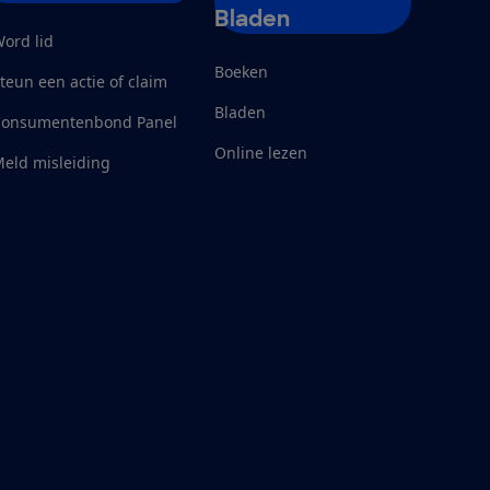
Bladen
ord lid
Boeken
teun een actie of claim
Bladen
Consumentenbond Panel
Online lezen
eld misleiding