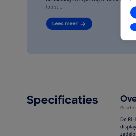
loopt…
Lees meer
In
Specificaties
Ove
Geschr
De RIH
displa
zadelp