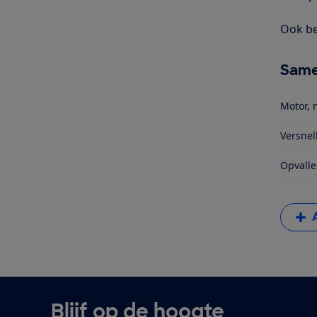
Ook be
Same
Motor, 
Versnel
Opvalle
Blijf op de hoogte