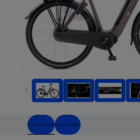
Testresultaat
Specificaties