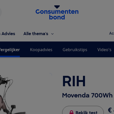
Homepage van de Consumentenbond
h Advies
Alle thema's
Ac
ergelijker
Koopadvies
Gebruikstips
Video's
RIH
Movenda 700Wh
€ 
Bekijk test