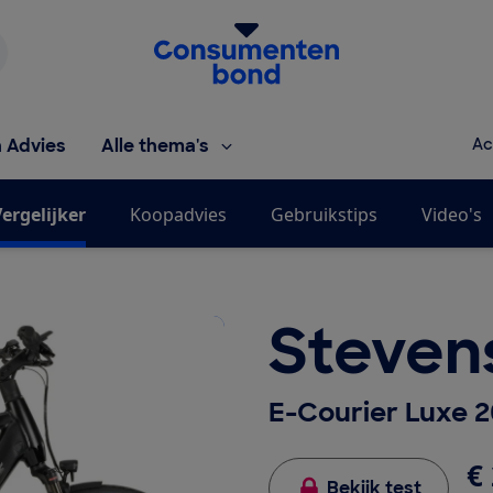
Homepage van de Consumentenbond
h Advies
Alle thema's
Ac
ergelijker
Koopadvies
Gebruikstips
Video's
Steven
E-Courier Luxe 
€ 
Bekijk test