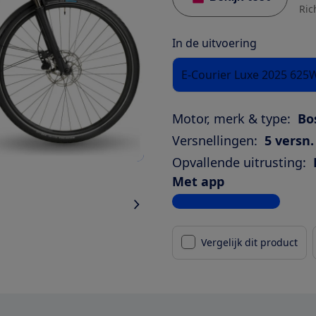
Ric
In de uitvoering
E-Courier Luxe 2025 625
Motor, merk & type:
Bo
Versnellingen:
5 versn.
Opvallende uitrusting:
Met app
Bekijk alle specificaties
Vergelijk dit product