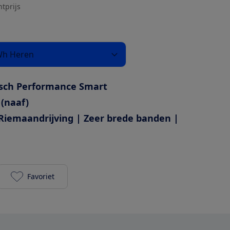
htprijs
Wh Heren
sch Performance Smart
 (naaf)
Riemaandrijving | Zeer brede banden |
Favoriet
Stevens E-Courier Luxe 2025 625Wh Heren toevoege