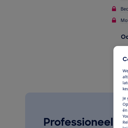
Bed
Mot
Oo
C
We
al
la
ke
Je
Op
én
Yo
Professioneel ge
Re