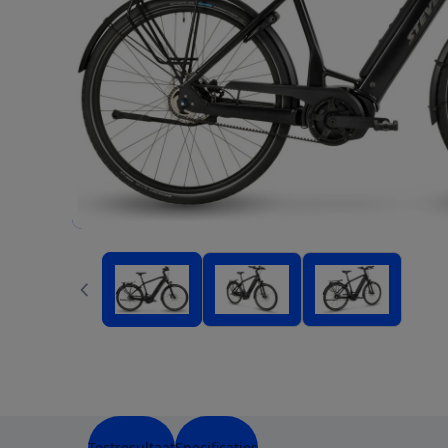
Testresultaat
Specificaties