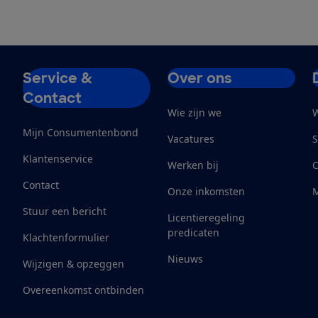
Service &
Over ons
Contact
Wie zijn we
W
Mijn Consumentenbond
Vacatures
S
Klantenservice
Werken bij
Contact
Onze inkomsten
M
Stuur een bericht
Licentieregeling
predicaten
Klachtenformulier
Nieuws
Wijzigen & opzeggen
Overeenkomst ontbinden