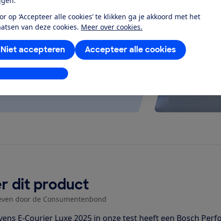
ijgen.
at je ver fietsen op een
or op ‘Accepteer alle cookies’ te klikken ga je akkoord met het
 kijken of de e-bike op rolletjes
aatsen van deze cookies.
Meer over cookies.
Niet accepteren
Accepteer alle cookies
stellingen aanpassen
r dit product
even door de Consumentenbond
vens E-Courier Luxe 2025 in onze test heeft een Bosch Pe