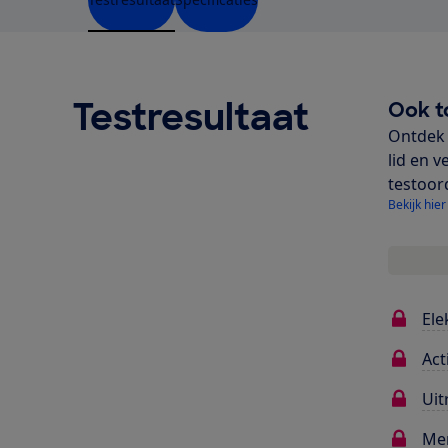
Testresultaat
Ook t
Ontdek 
lid en v
testoor
Bekijk hier
Ele
Act
Uit
Me