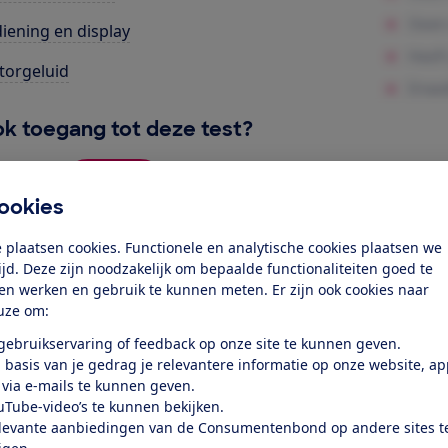
iening en display
orgeluid
k toegang tot deze test?
Word lid
ookies
 plaatsen cookies. Functionele en analytische cookies plaatsen we
Al lid? Log in
tijd. Deze zijn noodzakelijk om bepaalde functionaliteiten goed te
ten werken en gebruik te kunnen meten. Er zijn ook cookies naar
uze om:
 gebruikservaring of feedback op onze site te kunnen geven.
 basis van je gedrag je relevantere informatie op onze website, a
 via e-mails te kunnen geven.
uTube-video’s te kunnen bekijken.
test
levante aanbiedingen van de Consumentenbond op andere sites t