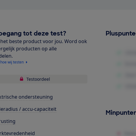
oegang tot deze test?
Pluspunt
het beste product voor jou. Word ook
ergelijk producten op alle
delen.
 hoe wij testen
Testoordeel
ktrische ondersteuning
ieradius / accu-capaciteit
Minpunte
rusting
rktevredenheid