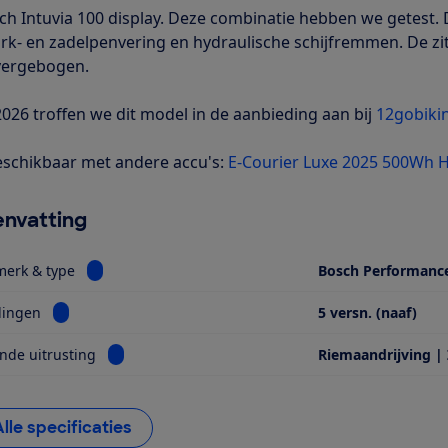
ch Intuvia 100 display. Deze combinatie hebben we getest. D
rk- en zadelpenvering en hydraulische schijfremmen. De zit
vergebogen.
 2026 troffen we dit model in de aanbieding aan bij
12gobikin
schikbaar met andere accu's:
E-Courier Luxe 2025 500Wh 
nvatting
Bekijk informatie voor Motor, merk & type
merk & type
Bosch Performanc
Bekijk informatie voor Versnellingen
lingen
5 versn. (naaf)
Bekijk informatie voor Opvallende uitrusting
nde uitrusting
Riemaandrijving |
Alle specificaties