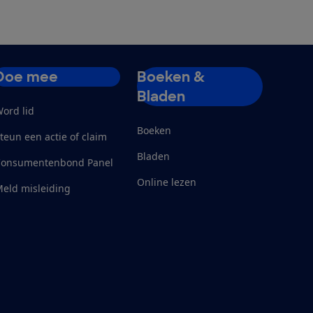
Doe mee
Boeken &
Bladen
ord lid
Boeken
teun een actie of claim
Bladen
Consumentenbond Panel
Online lezen
eld misleiding