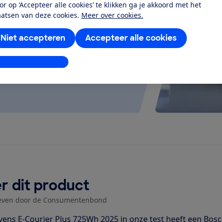
or op ‘Accepteer alle cookies’ te klikken ga je akkoord met het
at je ver fietsen op een
aatsen van deze cookies.
Meer over cookies.
 kijken of de e-bike op rolletjes
Niet accepteren
Accepteer alle cookies
stellingen aanpassen
r dit product
even door de Consumentenbond
vens E-Courier Plus 725Wh 2025 in onze test heeft een Bo