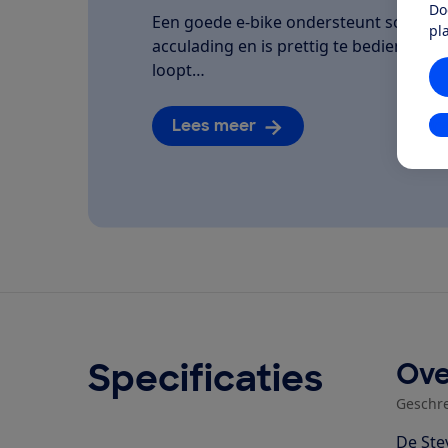
Do
Een goede e-bike ondersteunt soepel, la
pl
acculading en is prettig te bedienen. We
loopt…
Lees meer
In
Specificaties
Ove
Geschr
De Ste