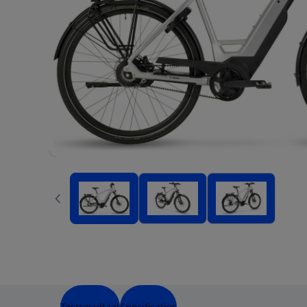
Testresultaat
Specificaties