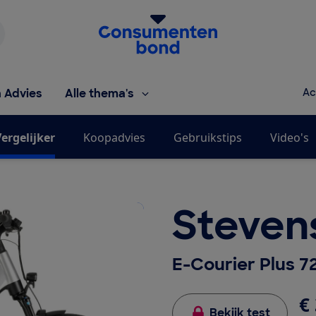
Homepage van de Consumentenbond
h Advies
Alle thema's
Ac
ergelijker
Koopadvies
Gebruikstips
Video's
Steven
E-Courier Plus 
€ 
Bekijk test