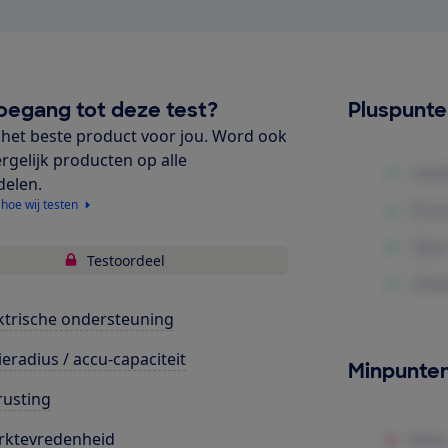
oegang tot deze test?
Pluspunt
het beste product voor jou. Word ook
ergelijk producten op alle
delen.
 hoe wij testen
Testoordeel
ktrische ondersteuning
ieradius / accu-capaciteit
Minpunte
rusting
rktevredenheid