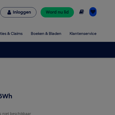
Online lezen
Inloggen
Word nu lid
ties & Claims
Boeken & Bladen
Klantenservice
25Wh
js niet beschikbaar