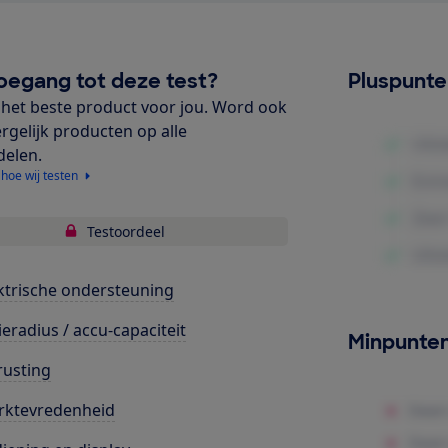
oegang tot deze test?
Pluspunt
het beste product voor jou. Word ook
ergelijk producten op alle
delen.
 hoe wij testen
Testoordeel
ktrische ondersteuning
ieradius / accu-capaciteit
Minpunte
rusting
rktevredenheid