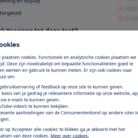
iening en display
orgeluid
k toegang tot deze test?
ookies
Word lid
 plaatsen cookies. Functionele en analytische cookies plaatsen we
tijd. Deze zijn noodzakelijk om bepaalde functionaliteiten goed te
Al lid? Log in
ten werken en gebruik te kunnen meten. Er zijn ook cookies naar
uze om:
 gebruikservaring of feedback op onze site te kunnen geven.
 basis van je gedrag je relevantere informatie op onze website, a
 via e-mails te kunnen geven.
uTube-video’s te kunnen bekijken.
levante aanbiedingen van de Consumentenbond op andere sites t
test
ijgen.
or op ‘Accepteer alle cookies’ te klikken ga je akkoord met het
at je ver fietsen op een
aatsen van deze cookies.
Meer over cookies.