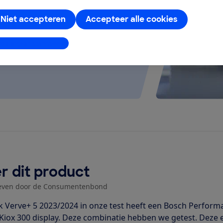
 kijken of de e-bike op rolletjes
Niet accepteren
Accepteer alle cookies
stellingen aanpassen
r dit product
even door de Consumentenbond
k Verve+ 5 2023/2024 in onze test heeft een Bosch Perfor
Kiox 300 display. Deze combinatie hebben we getest. Deze e