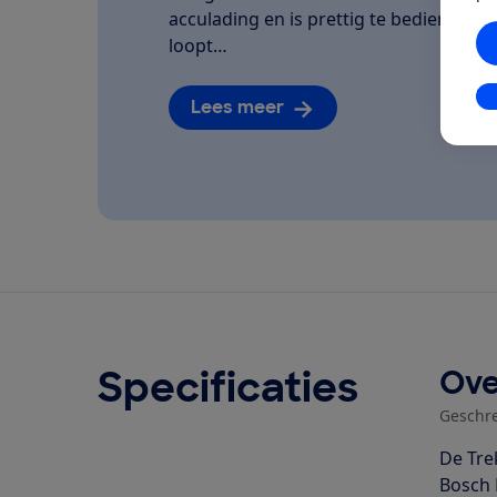
acculading en is prettig te bedienen. We
loopt…
In
Lees meer
Specificaties
Ove
Geschr
De Tre
Bosch 