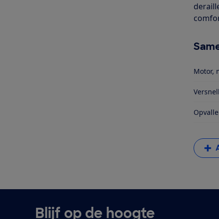
derail
comfort
Same
Motor, 
Versnel
Opvalle
Blijf op de hoogte