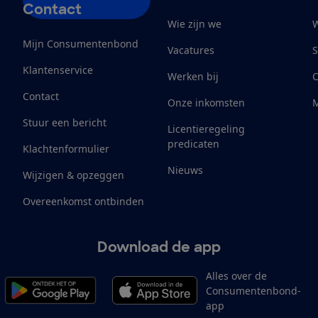
Contact
Wie zijn we
W
Mijn Consumentenbond
Vacatures
S
Klantenservice
Werken bij
Contact
Onze inkomsten
M
Stuur een bericht
Licentieregeling
predicaten
Klachtenformulier
Nieuws
Wijzigen & opzeggen
Overeenkomst ontbinden
Download de app
Alles over de
Consumentenbond-
app