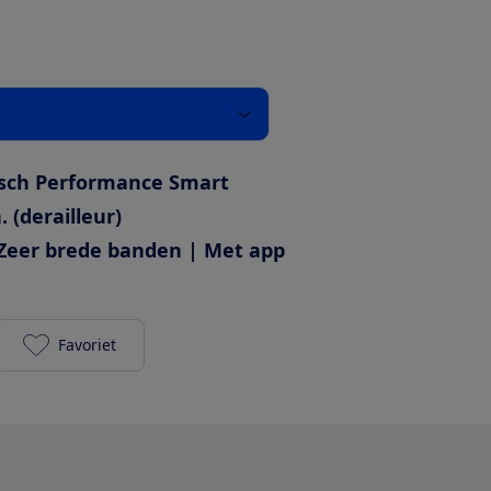
sch Performance Smart
. (derailleur)
Zeer brede banden | Met app
Favoriet
Trek Verve+ 5 2023 725Wh toevoegen aan je favori