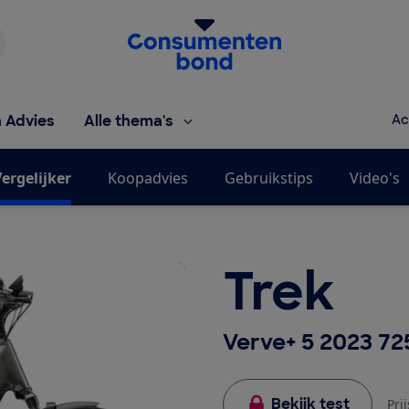
Homepage van de Consumentenbond
h Advies
Alle thema's
Ac
ergelijker
Koopadvies
Gebruikstips
Video's
Trek
Verve+ 5 2023 7
Bekijk test
Pri