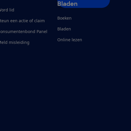
Bladen
ord lid
Boeken
teun een actie of claim
Bladen
Consumentenbond Panel
Online lezen
eld misleiding