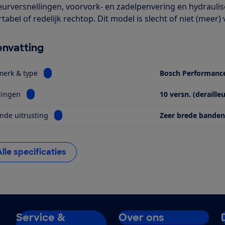
leurversnellingen, voorvork- en zadelpenvering en hydrauli
abel of redelijk rechtop. Dit model is slecht of niet (meer) 
nvatting
Bekijk informatie voor Motor, merk & type
merk & type
Bosch Performanc
Bekijk informatie voor Versnellingen
lingen
10 versn. (derailleu
Bekijk informatie voor Opvallende uitrusting
nde uitrusting
Zeer brede banden
Alle specificaties
Service &
Over ons