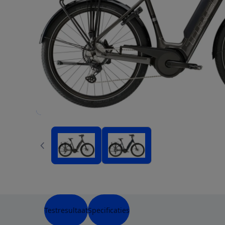
Testresultaat
Specificaties