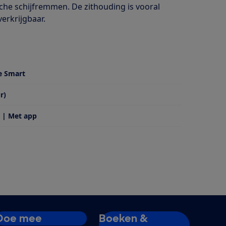
sche schijfremmen. De zithouding is vooral
verkrijgbaar.
e Smart
r)
 | Met app
Doe mee
Boeken &