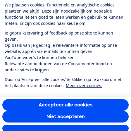
Download de app
We plaatsen cookies. Functionele en analytische cookies
plaatsen we altijd. Deze zijn noodzakelijk om bepaalde
functionaliteiten goed te laten werken en gebruik te kunnen
meten. Er zijn ook cookies naar keuze om:
Alles over de
Consumentenbond-
Je gebruikservaring of feedback op onze site te kunnen
app
geven.
Op basis van je gedrag je relevantere informatie op onze
website, app én via e-mails te kunnen geven.
Algemene Voorwaarden
Privacyverklaring
YouTube-video’s te kunnen bekijken.
Cookiebeleid
Privacyvoorkeuren
Wijzigen & opzeggen
Relevante aanbiedingen van de Consumentenbond op
Toegankelijkheid
andere sites te krijgen.
RSS-feed nieuws
Facebook
Twitter
Instagram
Youtube
LinkedIn
Door op ‘Accepteer alle cookies’ te klikken ga je akkoord met
het plaatsen van deze cookies.
Meer over cookies.
12.901
consumenten
beoordelen de Consumentenbond
met gemiddeld
een
8,4
Accepteer alle cookies
Niet accepteren
Instellingen aanpassen