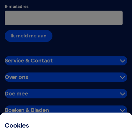
E-mailadres
Ik meld me aan
Service & Contact
Over ons
Doe mee
Boeken & Bladen
Cookies