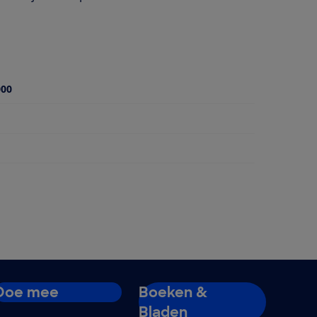
000
Doe mee
Boeken &
Bladen