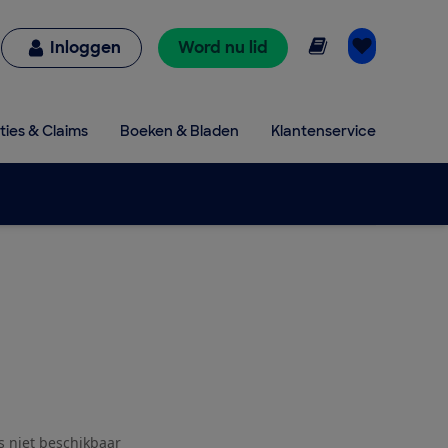
Online lezen
Inloggen
Word nu lid
ties & Claims
Boeken & Bladen
Klantenservice
js niet beschikbaar