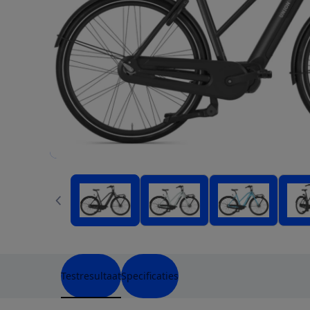
Testresultaat
Specificaties