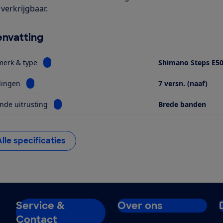
verkrijgbaar.
nvatting
Bekijk informatie voor Motor, merk & type
merk & type
Shimano Steps E5
Bekijk informatie voor Versnellingen
lingen
7 versn. (naaf)
Bekijk informatie voor Opvallende uitrusting
nde uitrusting
Brede banden
Alle specificaties
Service &
Over ons
Contact