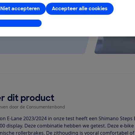
Niet accepteren
Accepteer alle cookies
stellingen aanpassen
r dit product
even door de Consumentenbond
on E-Lane 2023/2024 in onze test heeft een Shimano Step
00 display. Deze combinatie hebben we getest. Deze e-bike 
ische rollerbrakes. De zithouding is vooral comfortabel of r