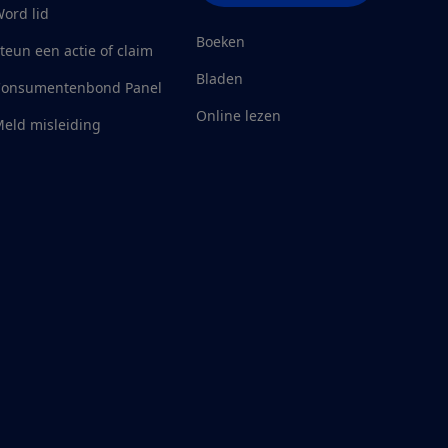
ord lid
Boeken
teun een actie of claim
Bladen
Consumentenbond Panel
Online lezen
eld misleiding