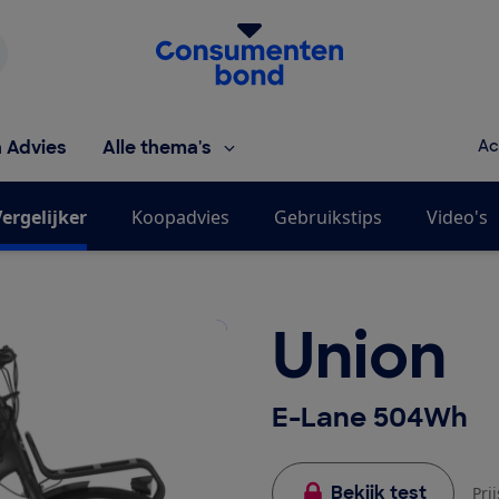
Homepage van de Consumentenbond
h Advies
Alle thema's
Ac
ergelijker
Koopadvies
Gebruikstips
Video's
Union
E-Lane 504Wh
Bekijk test
Pri