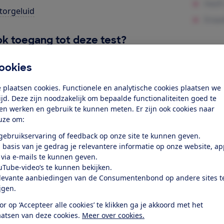
orgeluid
k toegang tot deze test?
ookies
Word lid
 plaatsen cookies. Functionele en analytische cookies plaatsen we
tijd. Deze zijn noodzakelijk om bepaalde functionaliteiten goed te
Al lid? Log in
ten werken en gebruik te kunnen meten. Er zijn ook cookies naar
uze om:
 gebruikservaring of feedback op onze site te kunnen geven.
 basis van je gedrag je relevantere informatie op onze website, a
 via e-mails te kunnen geven.
uTube-video’s te kunnen bekijken.
levante aanbiedingen van de Consumentenbond op andere sites t
test
ijgen.
or op ‘Accepteer alle cookies’ te klikken ga je akkoord met het
at je ver fietsen op een
aatsen van deze cookies.
Meer over cookies.
 kijken of de e-bike op rolletjes