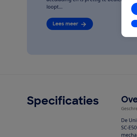
loopt…
Lees meer
In
Specificaties
Ove
Geschr
De Uni
SC-E50
mechan