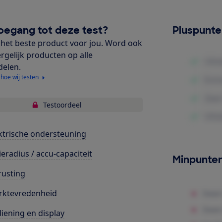
oegang tot deze test?
Pluspunt
het beste product voor jou. Word ook
ergelijk producten op alle
delen.
 hoe wij testen
Testoordeel
ktrische ondersteuning
ieradius / accu-capaciteit
Minpunte
rusting
rktevredenheid
iening en display