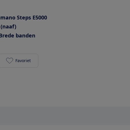
imano Steps E5000
 (naaf)
Brede banden
Favoriet
Union E-Lane 504Wh toevoegen aan je favorieten