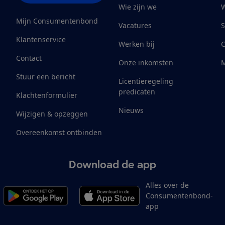
Wie zijn we
W
Mijn Consumentenbond
Vacatures
S
Klantenservice
Werken bij
Contact
Onze inkomsten
M
Stuur een bericht
Licentieregeling
predicaten
Klachtenformulier
Nieuws
Wijzigen & opzeggen
Overeenkomst ontbinden
Download de app
Alles over de
Consumentenbond-
app