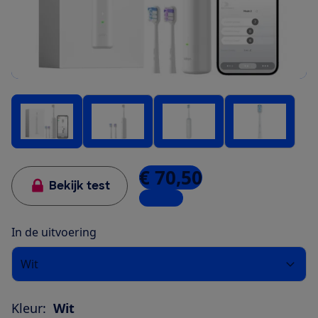
€ 70,50
Bekijk test
1 winkel
In de uitvoering
Wit
Kleur:
Wit